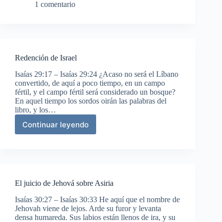
juicio
1 comentario
de
Jehová
sobre
la
tierra
Redención de Israel
Isaías 29:17 – Isaías 29:24 ¿Acaso no será el Líbano
convertido, de aquí a poco tiempo, en un campo
fértil, y el campo fértil será considerado un bosque?
En aquel tiempo los sordos oirán las palabras del
libro, y los…
Continuar leyendo
Redención
de
Israel
El juicio de Jehová sobre Asiria
Isaías 30:27 – Isaías 30:33 He aquí que el nombre de
Jehovah viene de lejos. Arde su furor y levanta
densa humareda. Sus labios están llenos de ira, y su