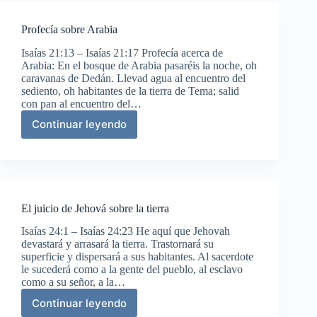
Profecía sobre Arabia
Isaías 21:13 – Isaías 21:17 Profecía acerca de
Arabia: En el bosque de Arabia pasaréis la noche, oh
caravanas de Dedán. Llevad agua al encuentro del
sediento, oh habitantes de la tierra de Tema; salid
con pan al encuentro del…
Continuar leyendo
Profecía
sobre
Arabia
El juicio de Jehová sobre la tierra
Isaías 24:1 – Isaías 24:23 He aquí que Jehovah
devastará y arrasará la tierra. Trastornará su
superficie y dispersará a sus habitantes. Al sacerdote
le sucederá como a la gente del pueblo, al esclavo
como a su señor, a la…
Continuar leyendo
El