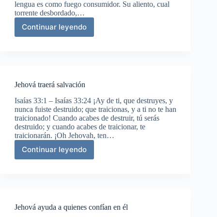
lengua es como fuego consumidor. Su aliento, cual
torrente desbordado,…
Continuar leyendo
El
juicio
de
Jehová
sobre
Asiria
Jehová traerá salvación
Isaías 33:1 – Isaías 33:24 ¡Ay de ti, que destruyes, y
nunca fuiste destruido; que traicionas, y a ti no te han
traicionado! Cuando acabes de destruir, tú serás
destruido; y cuando acabes de traicionar, te
traicionarán. ¡Oh Jehovah, ten…
Continuar leyendo
Jehová
traerá
salvación
Jehová ayuda a quienes confían en él