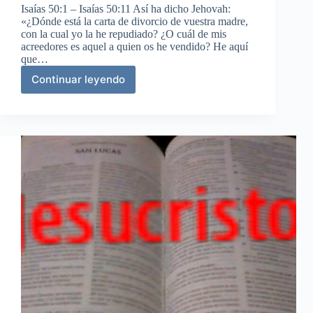
Isaías 50:1 – Isaías 50:11 Así ha dicho Jehovah:
«¿Dónde está la carta de divorcio de vuestra madre,
con la cual yo la he repudiado? ¿O cuál de mis
acreedores es aquel a quien os he vendido? He aquí
que…
Continuar leyendo
Jehová
ayuda
a
quienes
confían
en
él