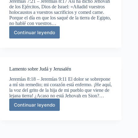
Jeremías 7:21 – Jeremías 8:17 Así ha dicho Jehovah
de los Ejércitos, Dios de Israel: «Añadid vuestros
holocaustos a vuestros sacrificios y comed carne.
Porque el día en que los saqué de la tierra de Egipto,
no hablé con vuestros…
Continuar leyendo
Castigo
de
la
rebelión
de
Judá
Lamento sobre Judá y Jerusalén
Jeremías 8:18 – Jeremías 9:11 El dolor se sobrepone
a mí sin remedio; mi corazón está enfermo. ¡He aquí,
la voz del grito de la hija de mi pueblo que viene de
lejana tierra! ¿Acaso no está Jehovah en Sion?…
Continuar leyendo
Lamento
sobre
Judá
y
Jerusalén