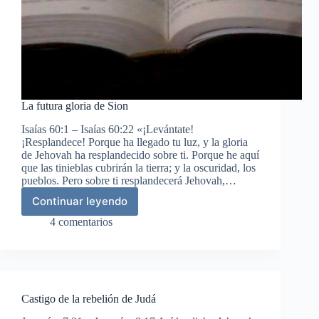
La futura gloria de Sion
Isaías 60:1 – Isaías 60:22 «¡Levántate!
¡Resplandece! Porque ha llegado tu luz, y la gloria
de Jehovah ha resplandecido sobre ti. Porque he aquí
que las tinieblas cubrirán la tierra; y la oscuridad, los
pueblos. Pero sobre ti resplandecerá Jehovah,…
Continuar leyendo
La
futura
4 comentarios
gloria
de
Sion
Castigo de la rebelión de Judá