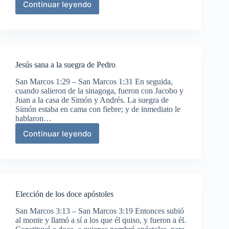
Continuar leyendo
Jesús
llama
a
cuatro
pescadores
Jesús sana a la suegra de Pedro
San Marcos 1:29 – San Marcos 1:31 En seguida,
cuando salieron de la sinagoga, fueron con Jacobo y
Juan a la casa de Simón y Andrés. La suegra de
Simón estaba en cama con fiebre; y de inmediato le
hablaron…
Continuar leyendo
Jesús
sana
a
la
suegra
de
Elección de los doce apóstoles
Pedro
San Marcos 3:13 – San Marcos 3:19 Entonces subió
al monte y llamó a sí a los que él quiso, y fueron a él.