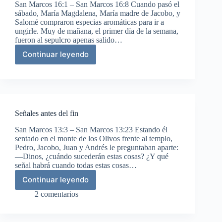
San Marcos 16:1 – San Marcos 16:8 Cuando pasó el
sábado, María Magdalena, María madre de Jacobo, y
Salomé compraron especias aromáticas para ir a
ungirle. Muy de mañana, el primer día de la semana,
fueron al sepulcro apenas salido…
Continuar leyendo
La
resurrección
Señales antes del fin
San Marcos 13:3 – San Marcos 13:23 Estando él
sentado en el monte de los Olivos frente al templo,
Pedro, Jacobo, Juan y Andrés le preguntaban aparte:
—Dinos, ¿cuándo sucederán estas cosas? ¿Y qué
señal habrá cuando todas estas cosas…
Continuar leyendo
Señales
antes
2 comentarios
del
fin