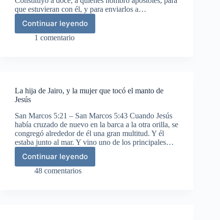
Constituyó a doce, a quienes nombró apóstoles, para
que estuvieran con él, y para enviarlos a…
Continuar leyendo
Elección
de
1 comentario
los
doce
apóstoles
La hija de Jairo, y la mujer que tocó el manto de
Jesús
San Marcos 5:21 – San Marcos 5:43 Cuando Jesús
había cruzado de nuevo en la barca a la otra orilla, se
congregó alrededor de él una gran multitud. Y él
estaba junto al mar. Y vino uno de los principales…
Continuar leyendo
La
hija
48 comentarios
de
Jairo,
y
la
mujer