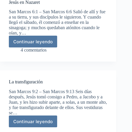
Jesús en Nazaret
que
tocó
San Marcos 6:1 – San Marcos 6:6 Salió de allí y fue
el
a su tierra, y sus discípulos le siguieron. Y cuando
manto
llegó el sábado, él comenzó a enseñar en la
de
sinagoga; y muchos quedaban atónitos cuando le
Jesús
oían, y…
Continuar leyendo
Jesús
en
4 comentarios
Nazaret
La transfiguración
San Marcos 9:2 – San Marcos 9:13 Seis días
después, Jesús tomó consigo a Pedro, a Jacobo y a
Juan, y les hizo subir aparte, a solas, a un monte alto,
y fue transfigurado delante de ellos. Sus vestiduras
se…
Continuar leyendo
La
transfiguración