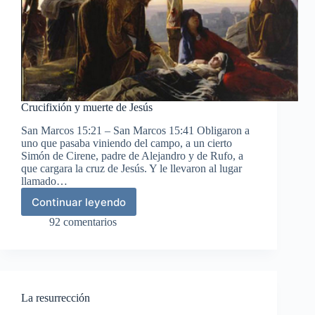
Crucifixión y muerte de Jesús
San Marcos 15:21 – San Marcos 15:41 Obligaron a
uno que pasaba viniendo del campo, a un cierto
Simón de Cirene, padre de Alejandro y de Rufo, a
que cargara la cruz de Jesús. Y le llevaron al lugar
llamado…
Continuar leyendo
Crucifixión
y
92 comentarios
muerte
de
Jesús
La resurrección