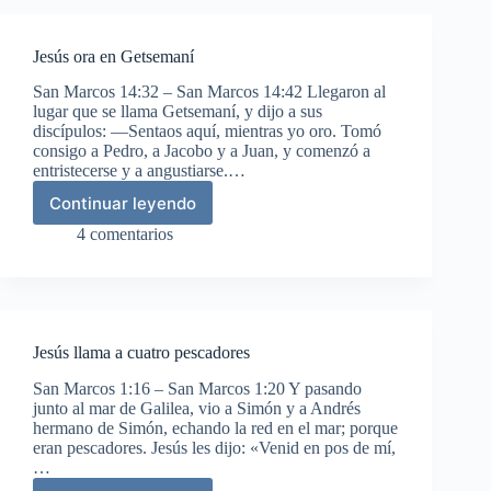
Jesús ora en Getsemaní
San Marcos 14:32 – San Marcos 14:42 Llegaron al
lugar que se llama Getsemaní, y dijo a sus
discípulos: —Sentaos aquí, mientras yo oro. Tomó
consigo a Pedro, a Jacobo y a Juan, y comenzó a
entristecerse y a angustiarse.…
Continuar leyendo
Jesús
ora
4 comentarios
en
Getsemaní
Jesús llama a cuatro pescadores
San Marcos 1:16 – San Marcos 1:20 Y pasando
junto al mar de Galilea, vio a Simón y a Andrés
hermano de Simón, echando la red en el mar; porque
eran pescadores. Jesús les dijo: «Venid en pos de mí,
…