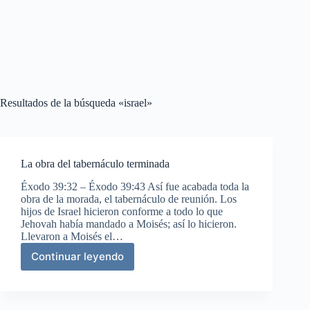
Resultados de la búsqueda «israel»
La obra del tabernáculo terminada
Éxodo 39:32 – Éxodo 39:43 Así fue acabada toda la
obra de la morada, el tabernáculo de reunión. Los
hijos de Israel hicieron conforme a todo lo que
Jehovah había mandado a Moisés; así lo hicieron.
Llevaron a Moisés el…
Continuar leyendo
La
obra
del
tabernáculo