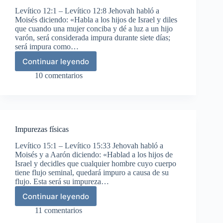
Levítico 12:1 – Levítico 12:8 Jehovah habló a
Moisés diciendo: «Habla a los hijos de Israel y diles
que cuando una mujer conciba y dé a luz a un hijo
varón, será considerada impura durante siete días;
será impura como…
Continuar leyendo
La
purificación
10 comentarios
de
la
mujer
después
del
Impurezas físicas
parto
Levítico 15:1 – Levítico 15:33 Jehovah habló a
Moisés y a Aarón diciendo: «Hablad a los hijos de
Israel y decidles que cualquier hombre cuyo cuerpo
tiene flujo seminal, quedará impuro a causa de su
flujo. Esta será su impureza…
Continuar leyendo
Impurezas
físicas
11 comentarios