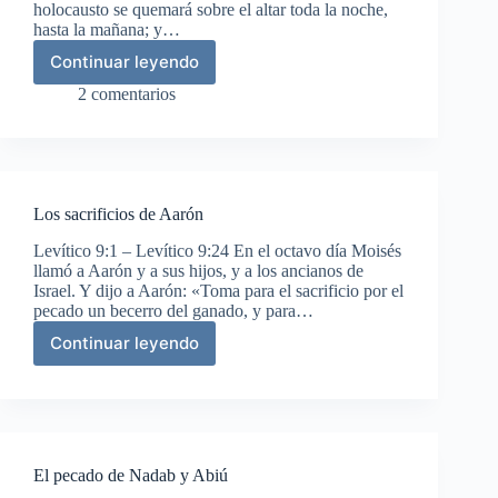
holocausto se quemará sobre el altar toda la noche,
hasta la mañana; y…
Continuar leyendo
Leyes
de
2 comentarios
los
sacrificios
Los sacrificios de Aarón
Levítico 9:1 – Levítico 9:24 En el octavo día Moisés
llamó a Aarón y a sus hijos, y a los ancianos de
Israel. Y dijo a Aarón: «Toma para el sacrificio por el
pecado un becerro del ganado, y para…
Continuar leyendo
Los
sacrificios
de
Aarón
El pecado de Nadab y Abiú