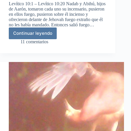
Levítico 10:1 – Levítico 10:20 Nadab y Abihú, hijos
de Aarón, tomaron cada uno su incensario, pusieron
en ellos fuego, pusieron sobre él incienso y
ofrecieron delante de Jehovah fuego extraño que él
no les había mandado. Entonces salió fuego…
Continuar leyendo
El
pecado
11 comentarios
de
Nadab
y
Abiú