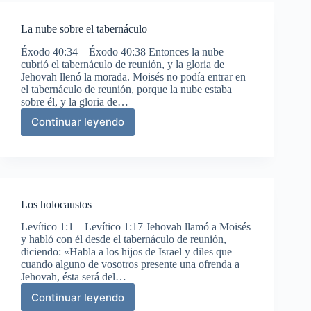
terminada
La nube sobre el tabernáculo
Éxodo 40:34 – Éxodo 40:38 Entonces la nube
cubrió el tabernáculo de reunión, y la gloria de
Jehovah llenó la morada. Moisés no podía entrar en
el tabernáculo de reunión, porque la nube estaba
sobre él, y la gloria de…
Continuar leyendo
La
nube
sobre
el
tabernáculo
Los holocaustos
Levítico 1:1 – Levítico 1:17 Jehovah llamó a Moisés
y habló con él desde el tabernáculo de reunión,
diciendo: «Habla a los hijos de Israel y diles que
cuando alguno de vosotros presente una ofrenda a
Jehovah, ésta será del…
Continuar leyendo
Los