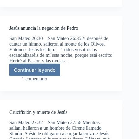
otra
vez
su
muerte
Jesús anuncia la negación de Pedro
San Mateo 26:30 – San Mateo 26:35 Y después de
cantar un himno, salieron al monte de los Olivos.
Entonces Jesús les dijo: —Todos vosotros os
escandalizaréis de mí esta noche, porque está escrito:
Heriré al Pastor, y las ovejas…
Continuar leyendo
Jesús
anuncia
1 comentario
la
negación
de
Pedro
Crucifixión y muerte de Jesús
San Mateo 27:32 – San Mateo 27:56 Mientras
salían, hallaron a un hombre de Cirene llamado
Simón. A éste le obligaron a cargar la cruz de Jesús.