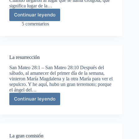
Cuando llegaron al lugar que se llama Gólgota, que
significa lugar de la…
Continuar leyendo
Crucifixión
y
5 comentarios
muerte
de
Jesús
La resurrección
San Mateo 28:1 – San Mateo 28:10 Después del
sábado, al amanecer del primer día de la semana,
vinieron María Magdalena y la otra María para ver el
sepulcro. Y he aquí, hubo un gran terremoto; porque
el ángel del…
Continuar leyendo
La
resurrección
La gran comisión