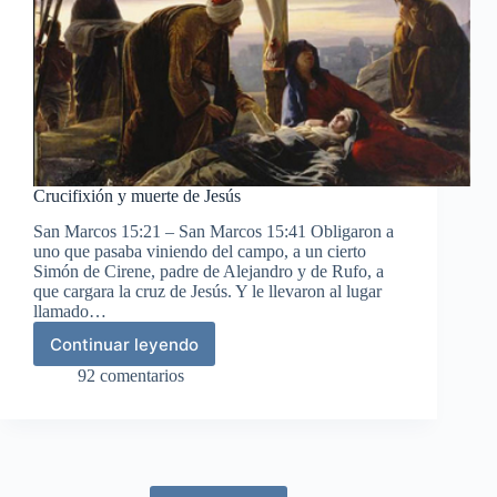
Crucifixión y muerte de Jesús
San Marcos 15:21 – San Marcos 15:41 Obligaron a
uno que pasaba viniendo del campo, a un cierto
Simón de Cirene, padre de Alejandro y de Rufo, a
que cargara la cruz de Jesús. Y le llevaron al lugar
llamado…
Continuar leyendo
Crucifixión
y
92 comentarios
muerte
de
Jesús