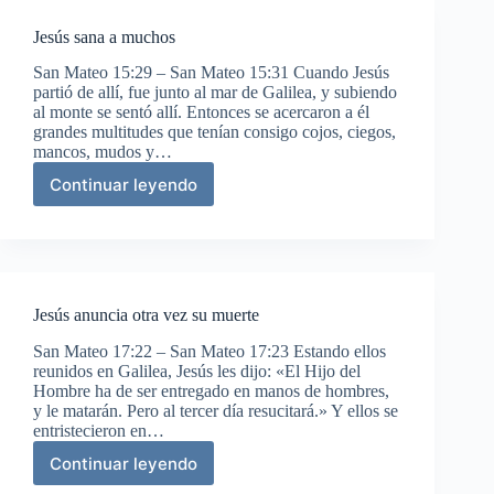
Jesús sana a muchos
San Mateo 15:29 – San Mateo 15:31 Cuando Jesús
partió de allí, fue junto al mar de Galilea, y subiendo
al monte se sentó allí. Entonces se acercaron a él
grandes multitudes que tenían consigo cojos, ciegos,
mancos, mudos y…
Continuar leyendo
Jesús
sana
a
muchos
Jesús anuncia otra vez su muerte
San Mateo 17:22 – San Mateo 17:23 Estando ellos
reunidos en Galilea, Jesús les dijo: «El Hijo del
Hombre ha de ser entregado en manos de hombres,
y le matarán. Pero al tercer día resucitará.» Y ellos se
entristecieron en…
Continuar leyendo
Jesús
anuncia