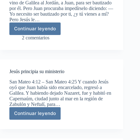
vino de Galilea al Jordán, a Juan, para ser bautizado
por él. Pero Juan procuraba impedírselo diciendo: —
Yo necesito ser bautizado por ti, ¿y tú vienes a mí?
Pero Jesús le…
Continuar leyendo
El
bautismo
2 comentarios
de
Jesús
Jesús principia su ministerio
San Mateo 4:12 – San Mateo 4:25 Y cuando Jesús
oyó que Juan había sido encarcelado, regresó a
Galilea. Y habiendo dejado Nazaret, fue y habitó en
Capernaúm, ciudad junto al mar en la región de
Zabulón y Neftalí, para…
Continuar leyendo
Jesús
principia
su
ministerio