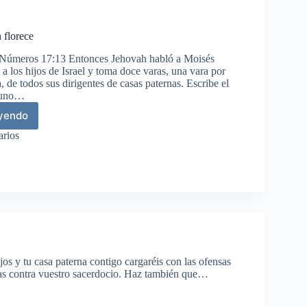
 florece
Números 17:13 Entonces Jehovah habló a Moisés
a los hijos de Israel y toma doce varas, una vara por
, de todos sus dirigentes de casas paternas. Escribe el
 uno…
eyendo
a
arios
ón
rece
s y tu casa paterna contigo cargaréis con las ofensas
ensas contra vuestro sacerdocio. Haz también que…