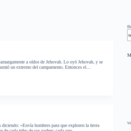
B
M
 amargamente a oídos de Jehovah. Lo oyó Jehovah, y se
onsumió un extremo del campamento. Entonces el…
v
iciendo: «Envía hombres para que exploren la tierra
bre de cada tribu de sus padres; cada uno…