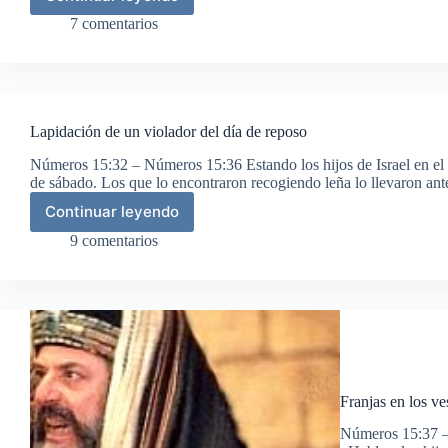
Leyes
sobre
7 comentarios
las
ofrendas
Lapidación de un violador del día de reposo
Números 15:32 – Números 15:36 Estando los hijos de Israel en el d
de sábado. Los que lo encontraron recogiendo leña lo llevaron an
Continuar leyendo
Lapidación
de
9 comentarios
un
violador
del
día
de
reposo
Franjas en los ve
Números 15:37 –