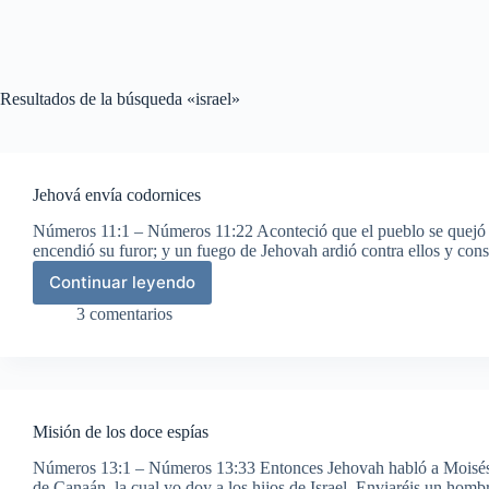
Resultados de la búsqueda «israel»
Jehová envía codornices
Números 11:1 – Números 11:22 Aconteció que el pueblo se quejó
encendió su furor; y un fuego de Jehovah ardió contra ellos y c
Continuar leyendo
Jehová
envía
3 comentarios
codornices
Misión de los doce espías
Números 13:1 – Números 13:33 Entonces Jehovah habló a Moisés d
de Canaán, la cual yo doy a los hijos de Israel. Enviaréis un hom