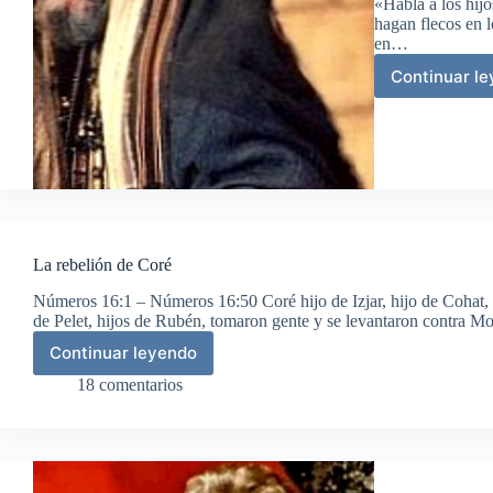
«Habla a los hijo
hagan flecos en 
en…
Continuar l
Fra
en
los
ves
La rebelión de Coré
Números 16:1 – Números 16:50 Coré hijo de Izjar, hijo de Cohat, h
de Pelet, hijos de Rubén, tomaron gente y se levantaron contra 
Continuar leyendo
La
rebelión
18 comentarios
de
Coré