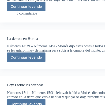
Continuar leyendo
Misión
de
5 comentarios
los
doce
espías
La derrota en Horma
Números 14:39 – Números 14:45 Moisés dijo estas cosas a todos los
se levantaron muy de mañana para subir a la cumbre del monte, 
Continuar leyendo
La
derrota
en
Horma
Leyes sobre las ofrendas
Números 15:1 – Números 15:31 Jehovah habló a Moisés diciendo: «
entrado en la tierra que vais a habitar y que yo os doy, present
Continuar leyendo