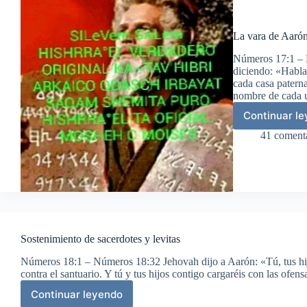
La vara de Aarón
Números 17:1 – 
diciendo: «Habla 
cada casa paterna
nombre de cada
Continuar l
La
var
41 coment
de
Aar
flo
Sostenimiento de sacerdotes y levitas
Números 18:1 – Números 18:32 Jehovah dijo a Aarón: «Tú, tus hijo
contra el santuario. Y tú y tus hijos contigo cargaréis con las of
Continuar leyendo
Sostenimiento