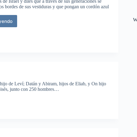
s de Israel y diles que a través de sus generaciones se
los bordes de sus vestiduras y que pongan un cordón azul
W
eyendo
njas
tidos
ijo de Leví; Datán y Abiram, hijos de Eliab, y On hijo
Moisés, junto con 250 hombres…