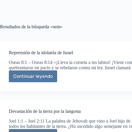
Resultados de la búsqueda «sem»
Reprensión de la idolatría de Israel
Oseas 8:1 – Oseas 8:14 «¡Lleva la corneta a tus labios! ¡Viene co
quebrantaron mi pacto y se rebelaron contra mi ley. Israel clamar
Continuar leyendo
Reprensión
de
la
idolatría
de
Israel
Devastación de la tierra por la langosta
Joel 1:1 – Joel 2:11 La palabra de Jehovah que vino a Joel hijo de
todos los habitantes de la tierra. ¿Ha sucedido algo semejante en v