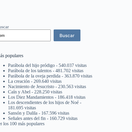
uscar
Buscar
ás populares
Parábola del hijo pródigo
- 540.037 visitas
Parábola de los talentos
- 481.702 visitas
Parábola de la oveja perdida
- 363.870 visitas
La creación
- 269.640 visitas
Nacimiento de Jesucristo
- 230.563 visitas
Caín y Abel
- 228.250 visitas
Los Diez Mandamientos
- 186.418 visitas
Los descendientes de los hijos de Noé
-
181.695 visitas
Sansón y Dalila
- 167.596 visitas
Señales antes del fin
- 160.729 visitas
er los 100 más populares