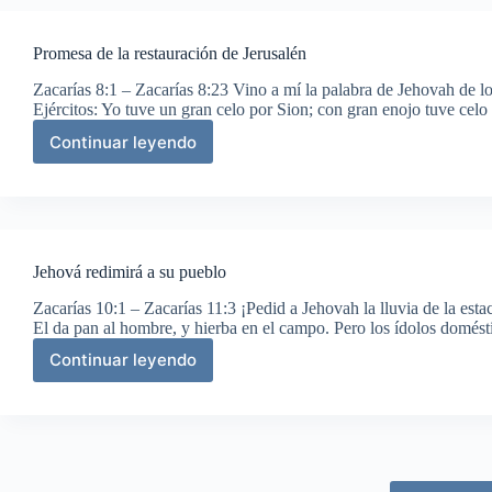
Promesa de la restauración de Jerusalén
Zacarías 8:1 – Zacarías 8:23 Vino a mí la palabra de Jehovah de lo
Ejércitos: Yo tuve un gran celo por Sion; con gran enojo tuve celo
Continuar leyendo
Promesa
de
la
restauración
de
Jerusalén
Jehová redimirá a su pueblo
Zacarías 10:1 – Zacarías 11:3 ¡Pedid a Jehovah la lluvia de la est
El da pan al hombre, y hierba en el campo. Pero los ídolos domé
Continuar leyendo
Jehová
redimirá
a
su
pueblo