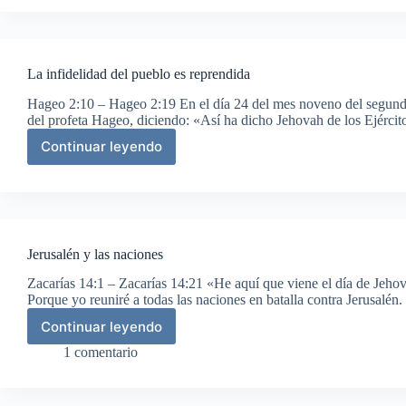
edificar
el
templo
La infidelidad del pueblo es reprendida
Hageo 2:10 – Hageo 2:19 En el día 24 del mes noveno del segund
del profeta Hageo, diciendo: «Así ha dicho Jehovah de los Ejércit
Continuar leyendo
La
infidelidad
del
pueblo
es
reprendida
Jerusalén y las naciones
Zacarías 14:1 – Zacarías 14:21 «He aquí que viene el día de Jehova
Porque yo reuniré a todas las naciones en batalla contra Jerusalé
Continuar leyendo
Jerusalén
y
1 comentario
las
naciones