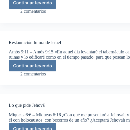
Continuar leyendo
Devastación
de
2 comentarios
la
tierra
por
la
langosta
Restauración futura de Israel
Amós 9:11 – Amós 9:15 «En aquel día levantaré el tabernáculo caí
ruinas y lo edificaré como en el tiempo pasado, para que posean
Continuar leyendo
Restauración
futura
2 comentarios
de
Israel
Lo que pide Jehová
Miqueas 6:6 – Miqueas 6:16 ¿Con qué me presentaré a Jehovah y m
él con holocaustos, con becerros de un año? ¿Aceptará Jehovah mi
Continuar leyendo