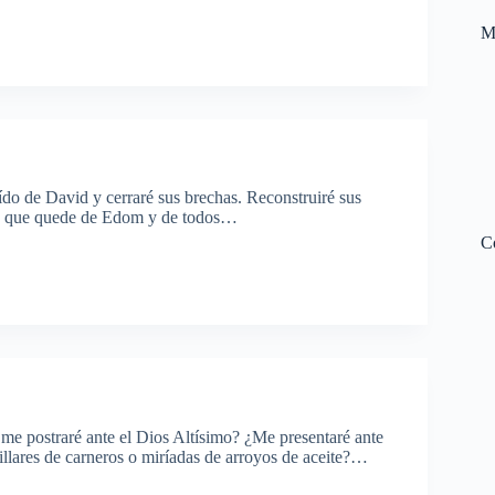
M
do de David y cerraré sus brechas. Reconstruiré sus
 lo que quede de Edom y de todos…
C
e postraré ante el Dios Altísimo? ¿Me presentaré ante
llares de carneros o miríadas de arroyos de aceite?…