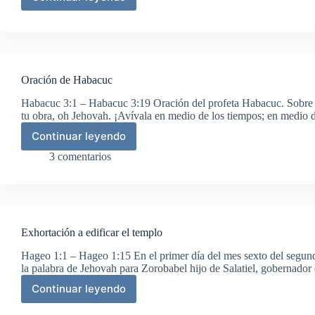
Lo
que
pide
Jehová
Oración de Habacuc
Habacuc 3:1 – Habacuc 3:19 Oración del profeta Habacuc. Sobre 
tu obra, oh Jehovah. ¡Avívala en medio de los tiempos; en medio
Continuar leyendo
Oración
de
3 comentarios
Habacuc
Exhortación a edificar el templo
Hageo 1:1 – Hageo 1:15 En el primer día del mes sexto del segun
la palabra de Jehovah para Zorobabel hijo de Salatiel, gobernador
Continuar leyendo
Exhortación
a