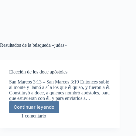
Resultados de la búsqueda «judas»
Elección de los doce apóstoles
San Marcos 3:13 – San Marcos 3:19 Entonces subió
al monte y llamó a sí a los que él quiso, y fueron a él.
Constituyó a doce, a quienes nombró apóstoles, para
que estuvieran con él, y para enviarlos a…
Continuar leyendo
Elección
de
1 comentario
los
doce
apóstoles