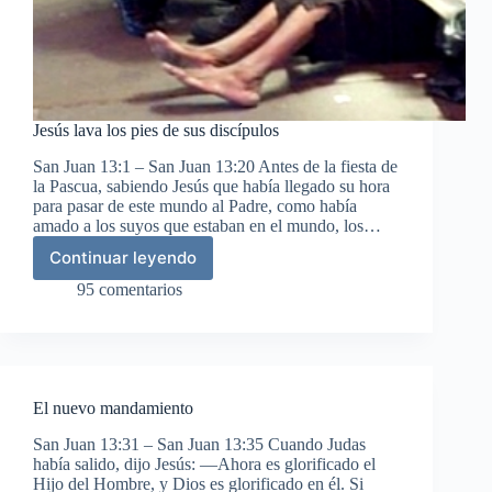
Jesús lava los pies de sus discípulos
San Juan 13:1 – San Juan 13:20 Antes de la fiesta de
la Pascua, sabiendo Jesús que había llegado su hora
para pasar de este mundo al Padre, como había
amado a los suyos que estaban en el mundo, los…
Continuar leyendo
Jesús
lava
95 comentarios
los
pies
de
sus
discípulos
El nuevo mandamiento
San Juan 13:31 – San Juan 13:35 Cuando Judas
había salido, dijo Jesús: —Ahora es glorificado el
Hijo del Hombre, y Dios es glorificado en él. Si