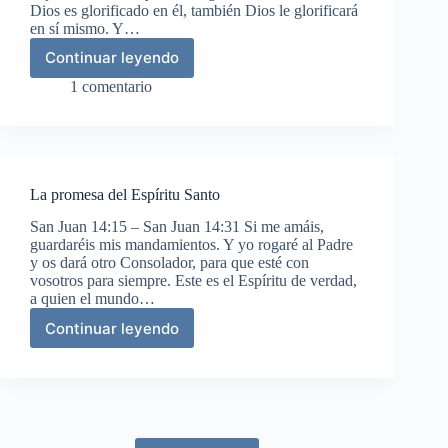
Dios es glorificado en él, también Dios le glorificará
en sí mismo. Y…
Continuar leyendo
El
nuevo
1 comentario
mandamiento
La promesa del Espíritu Santo
San Juan 14:15 – San Juan 14:31 Si me amáis,
guardaréis mis mandamientos. Y yo rogaré al Padre
y os dará otro Consolador, para que esté con
vosotros para siempre. Este es el Espíritu de verdad,
a quien el mundo…
Continuar leyendo
La
promesa
del
Espíritu
Santo