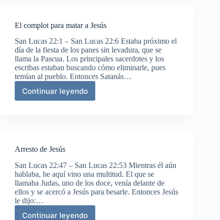
El complot para matar a Jesús
San Lucas 22:1 – San Lucas 22:6 Estaba próximo el
día de la fiesta de los panes sin levadura, que se
llama la Pascua. Los principales sacerdotes y los
escribas estaban buscando cómo eliminarle, pues
temían al pueblo. Entonces Satanás…
Continuar leyendo
El
complot
para
matar
a
Jesús
Arresto de Jesús
San Lucas 22:47 – San Lucas 22:53 Mientras él aún
hablaba, he aquí vino una multitud. El que se
llamaba Judas, uno de los doce, venía delante de
ellos y se acercó a Jesús para besarle. Entonces Jesús
le dijo:…
Continuar leyendo
Arresto