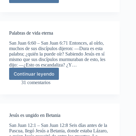
de
Jesús
Palabras de vida eterna
San Juan 6:60 – San Juan 6:71 Entonces, al oírlo,
muchos de sus discípulos dijeron: —Dura es esta
palabra; ¿quién la puede oír? Sabiendo Jesús en sí
mismo que sus discípulos murmuraban de esto, les
dijo: —¿Esto os escandaliza? ¿Y…
Continuar leyendo
Palabras
de
31 comentarios
vida
eterna
Jesús es ungido en Betania
San Juan 12:1 – San Juan 12:8 Seis días antes de la
Pascua, llegó Jesús a Betania, donde estaba Lázaro,