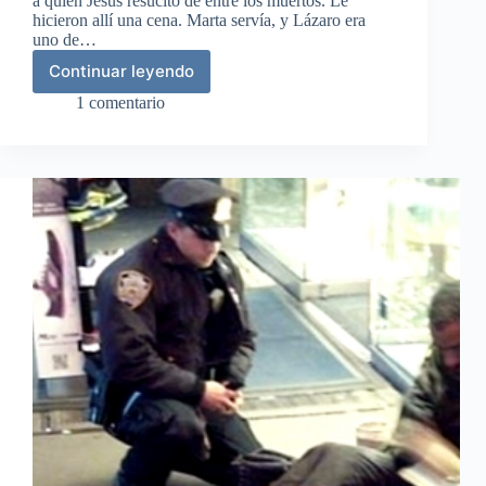
a quien Jesús resucitó de entre los muertos. Le
hicieron allí una cena. Marta servía, y Lázaro era
uno de…
Continuar leyendo
Jesús
es
1 comentario
ungido
en
Betania