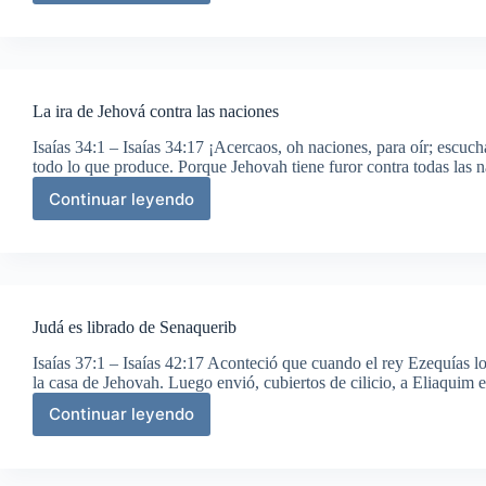
traerá
salvación
La ira de Jehová contra las naciones
Isaías 34:1 – Isaías 34:17 ¡Acercaos, oh naciones, para oír; escuch
todo lo que produce. Porque Jehovah tiene furor contra todas las na
Continuar leyendo
La
ira
de
Jehová
contra
las
Judá es librado de Senaquerib
naciones
Isaías 37:1 – Isaías 42:17 Aconteció que cuando el rey Ezequías lo 
la casa de Jehovah. Luego envió, cubiertos de cilicio, a Eliaquim 
Continuar leyendo
Judá
es
librado
de