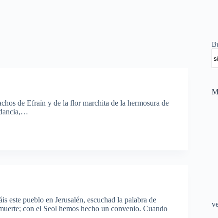
B
M
achos de Efraín y de la flor marchita de la hermosura de
undancia,…
is este pueblo en Jerusalén, escuchad la palabra de
v
 muerte; con el Seol hemos hecho un convenio. Cuando