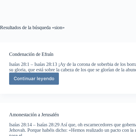
Resultados de la búsqueda «sion»
Condenación de Efraín
Isaías 28:1 – Isaías 28:13 ¡Ay de la corona de soberbia de los borr
su gloria, que está sobre la cabeza de los que se glorían de la ab
Continuar leyendo
Condenación
de
Efraín
Amonestación a Jerusalén
Isaías 28:14 – Isaías 28:29 Así que, oh escarnecedores que goberná
Jehovah. Porque habéis dicho: «Hemos realizado un pacto con la
pase el…