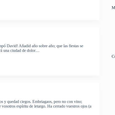
M
ampó David! Añadid año sobre año; que las fiestas se
será una ciudad de dolor…
C
os y quedad ciegos. Embriagaos, pero no con vino;
vosotros espíritu de letargo. Ha cerrado vuestros ojos (a