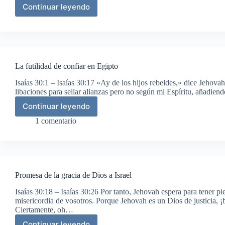
Continuar leyendo
Ceguera
e
hipocresía
de
Israel
La futilidad de confiar en Egipto
Isaías 30:1 – Isaías 30:17 «Ay de los hijos rebeldes,» dice Jehovah
libaciones para sellar alianzas pero no según mi Espíritu, añadie
Continuar leyendo
La
futilidad
1 comentario
de
confiar
en
Egipto
Promesa de la gracia de Dios a Israel
Isaías 30:18 – Isaías 30:26 Por tanto, Jehovah espera para tener pi
misericordia de vosotros. Porque Jehovah es un Dios de justicia, ¡
Ciertamente, oh…
Continuar leyendo