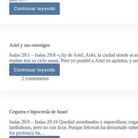
Continuar leyendo
Amonestación
a
Jerusalén
Ariel y sus enemigos
Isaías 29:1 – Isaías 29:8 «¡Ay de Ariel, Ariel, la ciudad donde ac
repitan tras su ciclo anual. Pero yo pondré a Ariel en aprietos, y 
Continuar leyendo
Ariel
y
2 comentarios
sus
enemigos
Ceguera e hipocresía de Israel
Isaías 29:9 – Isaías 29:16 Quedad asombrados y maravillaos; cega
tambaleaos, pero no con licor. Porque Jehovah ha derramado sobre 
los profetas); ha…