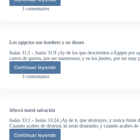
Promesa
de
3 comentarios
la
gracia
de
Dios
a
Los egipcios son hombres y no dioses
Israel
Isaías 31:1 – Isaías 31:9 ¡Ay de los que descienden a Egipto por 
carros de guerra, por ser numerosos; y en los jinetes, por ser mu
Continuar leyendo
Los
egipcios
3 comentarios
son
hombres
y
no
dioses
Jehová traerá salvación
Isaías 33:1 – Isaías 33:24 ¡Ay de ti, que destruyes, y nunca fuiste d
Cuando acabes de destruir, tú serás destruido; y cuando acabes de 
Continuar leyendo
Jehová