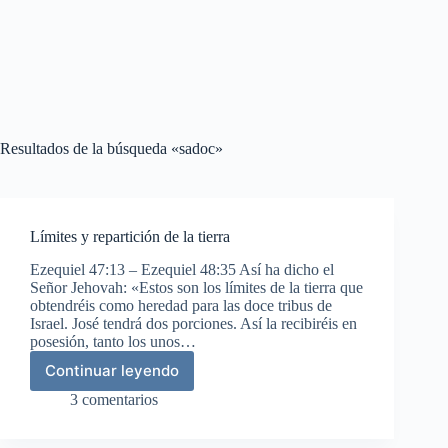
Resultados de la búsqueda «sadoc»
Límites y repartición de la tierra
Ezequiel 47:13 – Ezequiel 48:35 Así ha dicho el
Señor Jehovah: «Estos son los límites de la tierra que
obtendréis como heredad para las doce tribus de
Israel. José tendrá dos porciones. Así la recibiréis en
posesión, tanto los unos…
Continuar leyendo
Límites
y
3 comentarios
repartición
de