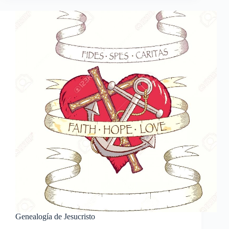
la
tierra
Genealogía de Jesucristo