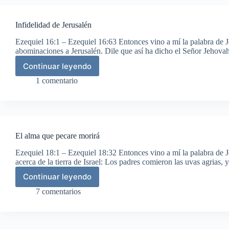
consultan
al
Infidelidad de Jerusalén
profeta
Ezequiel 16:1 – Ezequiel 16:63 Entonces vino a mí la palabra de 
abominaciones a Jerusalén. Dile que así ha dicho el Señor Jehova
Continuar leyendo
Infidelidad
de
1 comentario
Jerusalén
El alma que pecare morirá
Ezequiel 18:1 – Ezequiel 18:32 Entonces vino a mí la palabra de J
acerca de la tierra de Israel: Los padres comieron las uvas agrias, 
Continuar leyendo
El
alma
7 comentarios
que
pecare
morirá