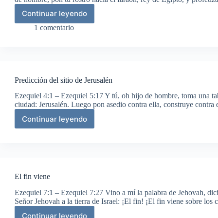
Continuar leyendo
Profecías
contra
1 comentario
Egipto
Predicción del sitio de Jerusalén
Ezequiel 4:1 – Ezequiel 5:17 Y tú, oh hijo de hombre, toma una tabl
ciudad: Jerusalén. Luego pon asedio contra ella, construye contra
Continuar leyendo
Predicción
del
sitio
de
Jerusalén
El fin viene
Ezequiel 7:1 – Ezequiel 7:27 Vino a mí la palabra de Jehovah, dici
Señor Jehovah a la tierra de Israel: ¡El fin! ¡El fin viene sobre los
Continuar leyendo