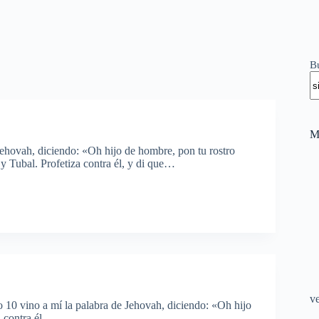
B
M
Jehovah, diciendo: «Oh hijo de hombre, pon tu rostro
y Tubal. Profetiza contra él, y di que…
v
 10 vino a mí la palabra de Jehovah, diciendo: «Oh hijo
za contra él…