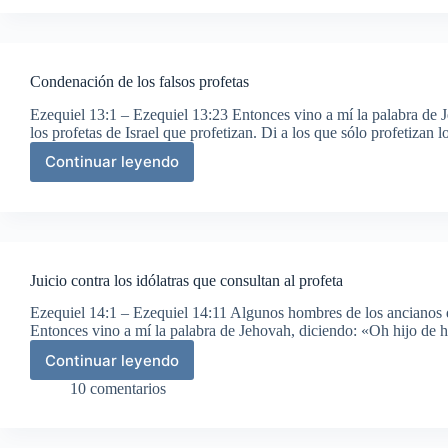
Ezequiel
en
señal
de
Condenación de los falsos profetas
la
cautividad
Ezequiel 13:1 – Ezequiel 13:23 Entonces vino a mí la palabra de 
los profetas de Israel que profetizan. Di a los que sólo profetiza
Continuar leyendo
Condenación
de
los
falsos
profetas
Juicio contra los idólatras que consultan al profeta
Ezequiel 14:1 – Ezequiel 14:11 Algunos hombres de los ancianos de
Entonces vino a mí la palabra de Jehovah, diciendo: «Oh hijo de
Continuar leyendo
Juicio
contra
10 comentarios
los
idólatras
que