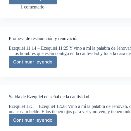
El
fin
1 comentario
viene
Promesa de restauración y renovación
Ezequiel 11:14 – Ezequiel 11:25 Y vino a mí la palabra de Jehov
—los hombres que están contigo en la cautividad y toda la casa de
Continuar leyendo
Promesa
de
restauración
y
renovación
Salida de Ezequiel en señal de la cautividad
Ezequiel 12:1 – Ezequiel 12:28 Vino a mí la palabra de Jehovah, 
una casa rebelde. Ellos tienen ojos para ver y no ven, y tienen oí
Continuar leyendo
Salida
de