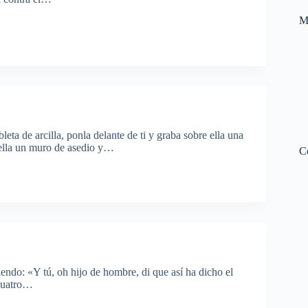
M
eta de arcilla, ponla delante de ti y graba sobre ella una
 ella un muro de asedio y…
C
endo: «Y tú, oh hijo de hombre, di que así ha dicho el
 cuatro…