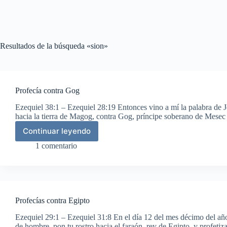
Resultados de la búsqueda «sion»
Profecía contra Gog
Ezequiel 38:1 – Ezequiel 28:19 Entonces vino a mí la palabra de 
hacia la tierra de Magog, contra Gog, príncipe soberano de Mesec 
Continuar leyendo
Profecía
contra
1 comentario
Gog
Profecías contra Egipto
Ezequiel 29:1 – Ezequiel 31:8 En el día 12 del mes décimo del año
de hombre, pon tu rostro hacia el faraón, rey de Egipto, y profeti