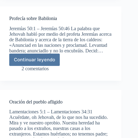
de
Israel
Profecía sobre Babilonia
Jeremías 50:1 – Jeremías 50:46 La palabra que
Jehovah habló por medio del profeta Jeremías acerca
de Babilonia y acerca de la tierra de los caldeos:
«Anunciad en las naciones y proclamad. Levantad
bandera; anunciadlo y no lo encubráis. Decid:…
Continuar leyendo
Profecía
sobre
2 comentarios
Babilonia
Oración del pueblo afligido
Lamentaciones 5:1 – Lamentaciones 34:31
Acuérdate, oh Jehovah, de lo que nos ha sucedido.
Mira y ve nuestro oprobio. Nuestra heredad ha
pasado a los extraños, nuestras casas a los
extranjeros. Estamos huérfanos; no tenemos padre;