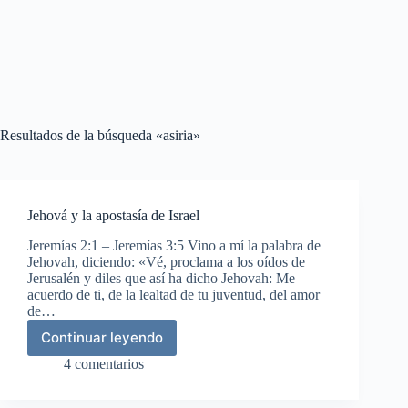
Resultados de la búsqueda «asiria»
Jehová y la apostasía de Israel
Jeremías 2:1 – Jeremías 3:5 Vino a mí la palabra de
Jehovah, diciendo: «Vé, proclama a los oídos de
Jerusalén y diles que así ha dicho Jehovah: Me
acuerdo de ti, de la lealtad de tu juventud, del amor
de…
Continuar leyendo
Jehová
y
4 comentarios
la
apostasía