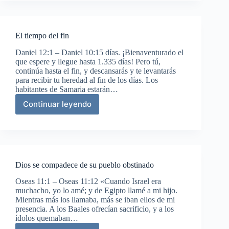
El tiempo del fin
Daniel 12:1 – Daniel 10:15 días. ¡Bienaventurado el
que espere y llegue hasta 1.335 días! Pero tú,
continúa hasta el fin, y descansarás y te levantarás
para recibir tu heredad al fin de los días. Los
habitantes de Samaria estarán…
Continuar leyendo
El
tiempo
del
fin
Dios se compadece de su pueblo obstinado
Oseas 11:1 – Oseas 11:12 «Cuando Israel era
muchacho, yo lo amé; y de Egipto llamé a mi hijo.
Mientras más los llamaba, más se iban ellos de mi
presencia. A los Baales ofrecían sacrificio, y a los
ídolos quemaban…