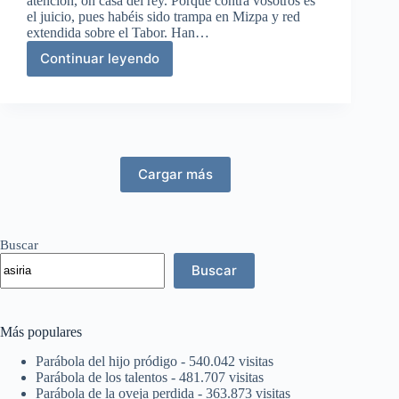
atención, oh casa del rey. Porque contra vosotros es
el juicio, pues habéis sido trampa en Mizpa y red
extendida sobre el Tabor. Han…
Continuar leyendo
Castigo
de
la
apostasía
de
Israel
Cargar más
Buscar
Buscar
Más populares
Parábola del hijo pródigo
- 540.042 visitas
Parábola de los talentos
- 481.707 visitas
Parábola de la oveja perdida
- 363.873 visitas