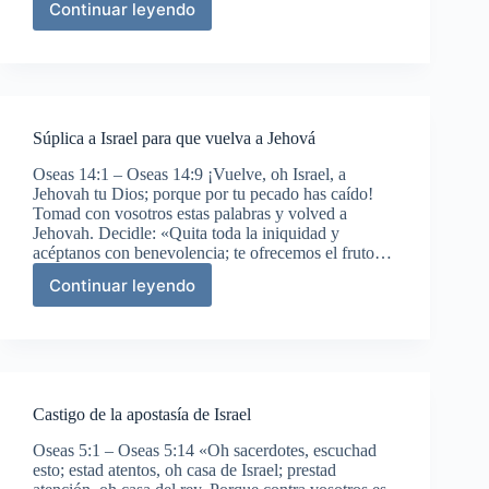
Continuar leyendo
Dios
se
compadece
de
su
pueblo
Súplica a Israel para que vuelva a Jehová
obstinado
Oseas 14:1 – Oseas 14:9 ¡Vuelve, oh Israel, a
Jehovah tu Dios; porque por tu pecado has caído!
Tomad con vosotros estas palabras y volved a
Jehovah. Decidle: «Quita toda la iniquidad y
acéptanos con benevolencia; te ofrecemos el fruto…
Continuar leyendo
Súplica
a
Israel
para
que
vuelva
Castigo de la apostasía de Israel
a
Jehová
Oseas 5:1 – Oseas 5:14 «Oh sacerdotes, escuchad
esto; estad atentos, oh casa de Israel; prestad