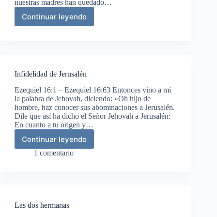
nuestras madres han quedado…
Continuar leyendo
Oración
del
pueblo
afligido
Infidelidad de Jerusalén
Ezequiel 16:1 – Ezequiel 16:63 Entonces vino a mí
la palabra de Jehovah, diciendo: «Oh hijo de
hombre, haz conocer sus abominaciones a Jerusalén.
Dile que así ha dicho el Señor Jehovah a Jerusalén:
En cuanto a tu origen y…
Continuar leyendo
Infidelidad
de
1 comentario
Jerusalén
Las dos hermanas