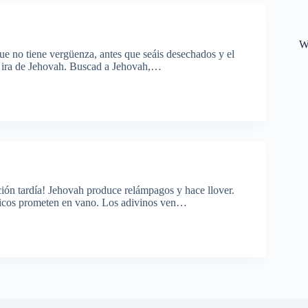
W
e no tiene vergüenza, antes que seáis desechados y el
la ira de Jehovah. Buscad a Jehovah,…
ación tardía! Jehovah produce relámpagos y hace llover.
sticos prometen en vano. Los adivinos ven…