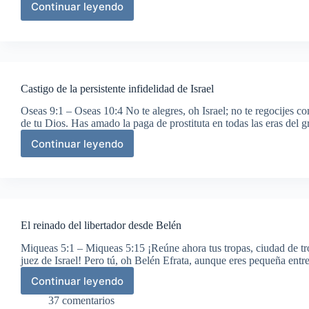
Continuar leyendo
Reprensión
de
la
idolatría
de
Israel
Castigo de la persistente infidelidad de Israel
Oseas 9:1 – Oseas 10:4 No te alegres, oh Israel; no te regocijes c
de tu Dios. Has amado la paga de prostituta en todas las eras del 
Continuar leyendo
Castigo
de
la
persistente
infidelidad
de
El reinado del libertador desde Belén
Israel
Miqueas 5:1 – Miqueas 5:15 ¡Reúne ahora tus tropas, ciudad de trop
juez de Israel! Pero tú, oh Belén Efrata, aunque eres pequeña entre
Continuar leyendo
El
reinado
37 comentarios