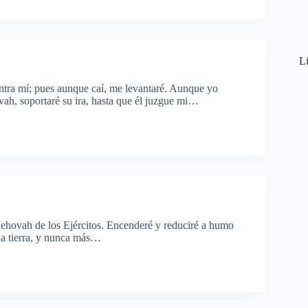
Li
ntra mí; pues aunque caí, me levantaré. Aunque yo
vah, soportaré su ira, hasta que él juzgue mi…
ehovah de los Ejércitos. Encenderé y reduciré a humo
 la tierra, y nunca más…