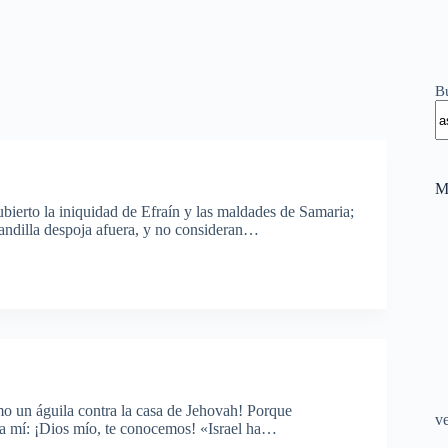
B
M
bierto la iniquidad de Efraín y las maldades de Samaria;
pandilla despoja afuera, y no consideran…
mo un águila contra la casa de Jehovah! Porque
v
á a mí: ¡Dios mío, te conocemos! «Israel ha…