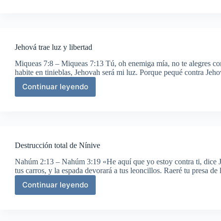
del
libertador
desde
Belén
Jehová trae luz y libertad
Miqueas 7:8 – Miqueas 7:13 Tú, oh enemiga mía, no te alegres co
habite en tinieblas, Jehovah será mi luz. Porque pequé contra Jeho
Continuar leyendo
Jehová
trae
luz
y
libertad
Destrucción total de Nínive
Nahúm 2:13 – Nahúm 3:19 «He aquí que yo estoy contra ti, dice J
tus carros, y la espada devorará a tus leoncillos. Raeré tu presa de
Continuar leyendo
Destrucción
total
de
Nínive