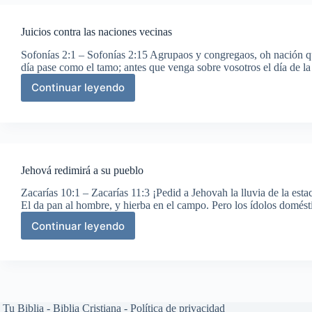
Juicios contra las naciones vecinas
Sofonías 2:1 – Sofonías 2:15 Agrupaos y congregaos, oh nación qu
día pase como el tamo; antes que venga sobre vosotros el día de 
Continuar leyendo
Juicios
contra
las
naciones
vecinas
Jehová redimirá a su pueblo
Zacarías 10:1 – Zacarías 11:3 ¡Pedid a Jehovah la lluvia de la est
El da pan al hombre, y hierba en el campo. Pero los ídolos domé
Continuar leyendo
Jehová
redimirá
a
su
pueblo
Tu Biblia - Biblia Cristiana -
Política de privacidad