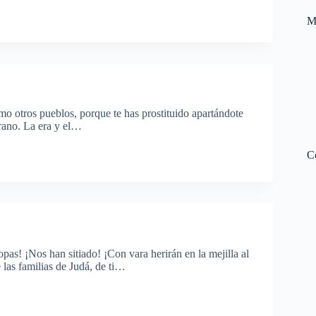
M
omo otros pueblos, porque te has prostituido apartándote
grano. La era y el…
C
as! ¡Nos han sitiado! ¡Con vara herirán en la mejilla al
 las familias de Judá, de ti…