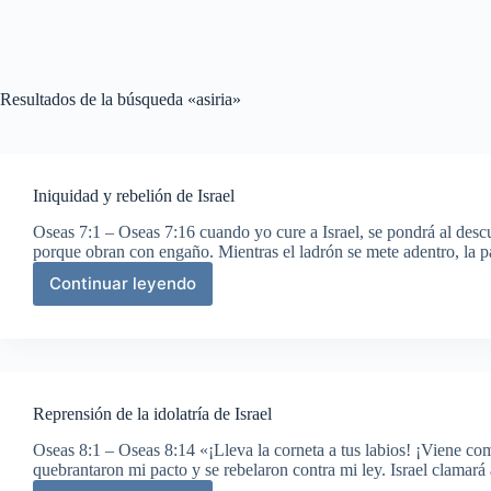
Resultados de la búsqueda «asiria»
Iniquidad y rebelión de Israel
Oseas 7:1 – Oseas 7:16 cuando yo cure a Israel, se pondrá al descu
porque obran con engaño. Mientras el ladrón se mete adentro, la 
Continuar leyendo
Iniquidad
y
rebelión
de
Israel
Reprensión de la idolatría de Israel
Oseas 8:1 – Oseas 8:14 «¡Lleva la corneta a tus labios! ¡Viene co
quebrantaron mi pacto y se rebelaron contra mi ley. Israel clamar