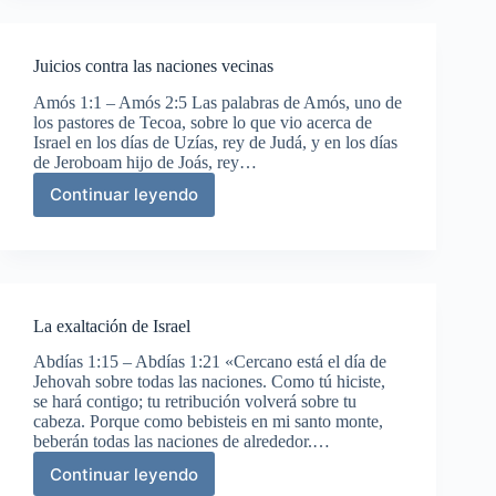
Israel
Juicios contra las naciones vecinas
Amós 1:1 – Amós 2:5 Las palabras de Amós, uno de
los pastores de Tecoa, sobre lo que vio acerca de
Israel en los días de Uzías, rey de Judá, y en los días
de Jeroboam hijo de Joás, rey…
Continuar leyendo
Juicios
contra
las
naciones
vecinas
La exaltación de Israel
Abdías 1:15 – Abdías 1:21 «Cercano está el día de
Jehovah sobre todas las naciones. Como tú hiciste,
se hará contigo; tu retribución volverá sobre tu
cabeza. Porque como bebisteis en mi santo monte,
beberán todas las naciones de alrededor.…
Continuar leyendo
La