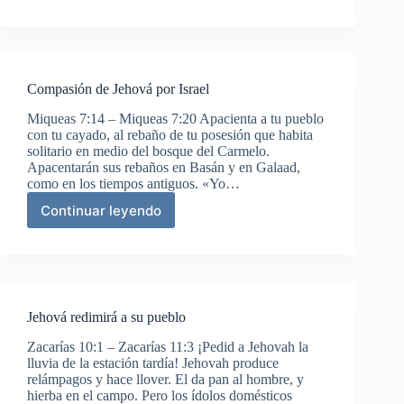
exaltación
de
Israel
Compasión de Jehová por Israel
Miqueas 7:14 – Miqueas 7:20 Apacienta a tu pueblo
con tu cayado, al rebaño de tu posesión que habita
solitario en medio del bosque del Carmelo.
Apacentarán sus rebaños en Basán y en Galaad,
como en los tiempos antiguos. «Yo…
Continuar leyendo
Compasión
de
Jehová
por
Israel
Jehová redimirá a su pueblo
Zacarías 10:1 – Zacarías 11:3 ¡Pedid a Jehovah la
lluvia de la estación tardía! Jehovah produce
relámpagos y hace llover. El da pan al hombre, y
hierba en el campo. Pero los ídolos domésticos