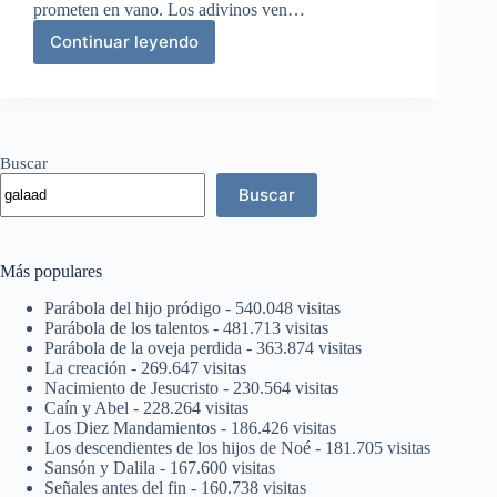
prometen en vano. Los adivinos ven…
Continuar leyendo
Jehová
redimirá
a
su
pueblo
Buscar
Buscar
Más populares
Parábola del hijo pródigo
- 540.048 visitas
Parábola de los talentos
- 481.713 visitas
Parábola de la oveja perdida
- 363.874 visitas
La creación
- 269.647 visitas
Nacimiento de Jesucristo
- 230.564 visitas
Caín y Abel
- 228.264 visitas
Los Diez Mandamientos
- 186.426 visitas
Los descendientes de los hijos de Noé
- 181.705 visitas
Sansón y Dalila
- 167.600 visitas
Señales antes del fin
- 160.738 visitas