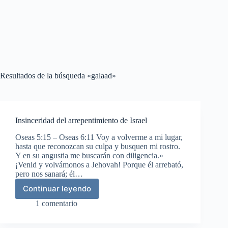
Resultados de la búsqueda «galaad»
Insinceridad del arrepentimiento de Israel
Oseas 5:15 – Oseas 6:11 Voy a volverme a mi lugar,
hasta que reconozcan su culpa y busquen mi rostro.
Y en su angustia me buscarán con diligencia.»
¡Venid y volvámonos a Jehovah! Porque él arrebató,
pero nos sanará; él…
Continuar leyendo
Insinceridad
del
1 comentario
arrepentimiento
de