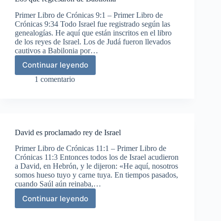
Primer Libro de Crónicas 9:1 – Primer Libro de
Crónicas 9:34 Todo Israel fue registrado según las
genealogías. He aquí que están inscritos en el libro
de los reyes de Israel. Los de Judá fueron llevados
cautivos a Babilonia por…
Continuar leyendo
Los
que
1 comentario
regresaron
de
Babilonia
David es proclamado rey de Israel
Primer Libro de Crónicas 11:1 – Primer Libro de
Crónicas 11:3 Entonces todos los de Israel acudieron
a David, en Hebrón, y le dijeron: «He aquí, nosotros
somos hueso tuyo y carne tuya. En tiempos pasados,
cuando Saúl aún reinaba,…
Continuar leyendo
David
es