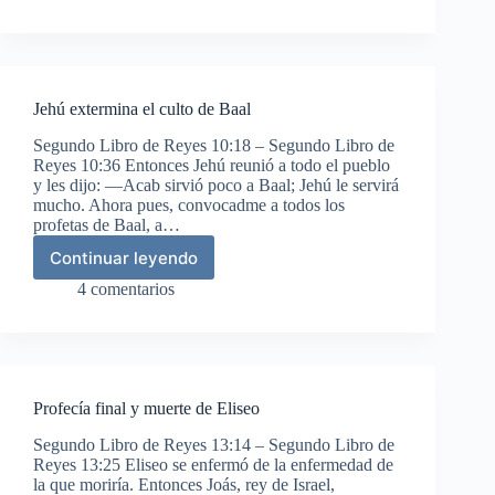
mata
a
Ocozías
Jehú extermina el culto de Baal
Segundo Libro de Reyes 10:18 – Segundo Libro de
Reyes 10:36 Entonces Jehú reunió a todo el pueblo
y les dijo: —Acab sirvió poco a Baal; Jehú le servirá
mucho. Ahora pues, convocadme a todos los
profetas de Baal, a…
Continuar leyendo
Jehú
extermina
4 comentarios
el
culto
de
Baal
Profecía final y muerte de Eliseo
Segundo Libro de Reyes 13:14 – Segundo Libro de
Reyes 13:25 Eliseo se enfermó de la enfermedad de
la que moriría. Entonces Joás, rey de Israel,