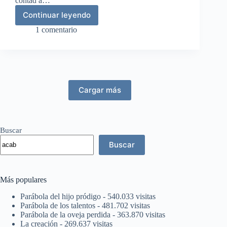
contad a…
Continuar leyendo
David
censa
1 comentario
al
pueblo
Cargar más
Buscar
Buscar
Más populares
Parábola del hijo pródigo
- 540.033 visitas
Parábola de los talentos
- 481.702 visitas
Parábola de la oveja perdida
- 363.870 visitas
La creación
- 269.637 visitas