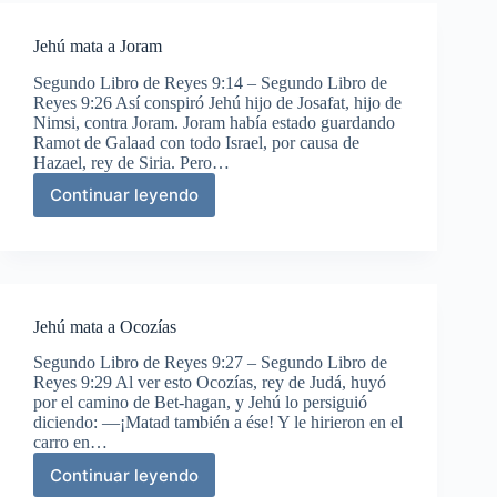
Israel
Jehú mata a Joram
Segundo Libro de Reyes 9:14 – Segundo Libro de
Reyes 9:26 Así conspiró Jehú hijo de Josafat, hijo de
Nimsi, contra Joram. Joram había estado guardando
Ramot de Galaad con todo Israel, por causa de
Hazael, rey de Siria. Pero…
Continuar leyendo
Jehú
mata
a
Joram
Jehú mata a Ocozías
Segundo Libro de Reyes 9:27 – Segundo Libro de
Reyes 9:29 Al ver esto Ocozías, rey de Judá, huyó
por el camino de Bet-hagan, y Jehú lo persiguió
diciendo: —¡Matad también a ése! Y le hirieron en el
carro en…
Continuar leyendo
Jehú