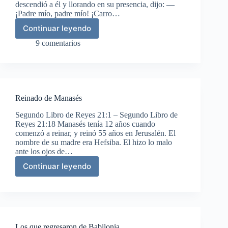
descendió a él y llorando en su presencia, dijo: —
¡Padre mío, padre mío! ¡Carro…
Continuar leyendo
Profecía
final
9 comentarios
y
muerte
de
Eliseo
Reinado de Manasés
Segundo Libro de Reyes 21:1 – Segundo Libro de
Reyes 21:18 Manasés tenía 12 años cuando
comenzó a reinar, y reinó 55 años en Jerusalén. El
nombre de su madre era Hefsiba. El hizo lo malo
ante los ojos de…
Continuar leyendo
Reinado
de
Manasés
Los que regresaron de Babilonia