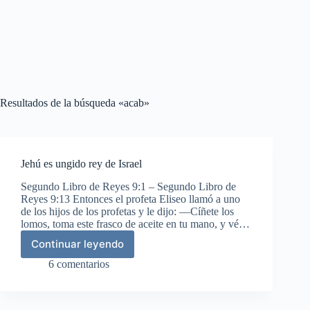
Resultados de la búsqueda «acab»
Jehú es ungido rey de Israel
Segundo Libro de Reyes 9:1 – Segundo Libro de
Reyes 9:13 Entonces el profeta Eliseo llamó a uno
de los hijos de los profetas y le dijo: —Cíñete los
lomos, toma este frasco de aceite en tu mano, y vé…
Continuar leyendo
Jehú
es
6 comentarios
ungido
rey
de