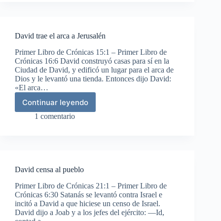
proclamado
rey
de
Israel
David trae el arca a Jerusalén
Primer Libro de Crónicas 15:1 – Primer Libro de
Crónicas 16:6 David construyó casas para sí en la
Ciudad de David, y edificó un lugar para el arca de
Dios y le levantó una tienda. Entonces dijo David:
«El arca…
Continuar leyendo
David
trae
1 comentario
el
arca
a
Jerusalén
David censa al pueblo
Primer Libro de Crónicas 21:1 – Primer Libro de
Crónicas 6:30 Satanás se levantó contra Israel e
incitó a David a que hiciese un censo de Israel.
David dijo a Joab y a los jefes del ejército: —Id,