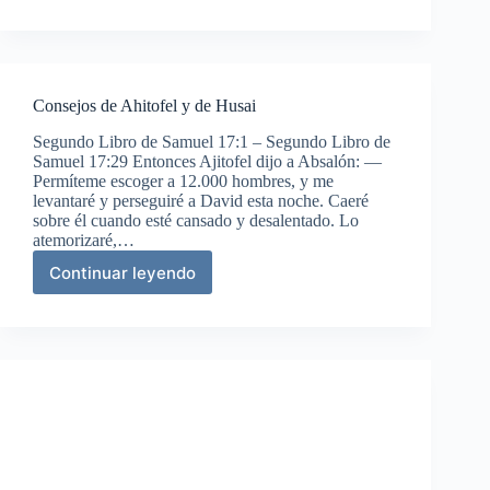
subleva
contra
David
Consejos de Ahitofel y de Husai
Segundo Libro de Samuel 17:1 – Segundo Libro de
Samuel 17:29 Entonces Ajitofel dijo a Absalón: —
Permíteme escoger a 12.000 hombres, y me
levantaré y perseguiré a David esta noche. Caeré
sobre él cuando esté cansado y desalentado. Lo
atemorizaré,…
Continuar leyendo
Consejos
de
Ahitofel
y
de
Husai