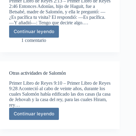
Primer Libro de Reyes 2:13 – Primer Libro de Reyes
2:46 Entonces Adonías, hijo de Haguit, fue a
Betsabé, madre de Salomón, y ella le preguntó: —
¿Es pacífica tu visita? El respondió: —Es pacífica.
—Y añadió—: Tengo que decirte algo.…
Continuar leyendo
Salomón
afirma
1 comentario
su
reino
Otras actividades de Salomón
Primer Libro de Reyes 9:10 – Primer Libro de Reyes
9:28 Aconteció al cabo de veinte años, durante los
cuales Salomón había edificado las dos casas (la casa
de Jehovah y la casa del rey, para las cuales Hiram,
rey…
Continuar leyendo
Otras
actividades
de
Salomón