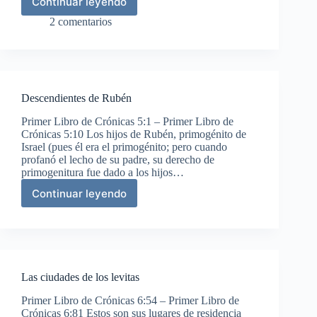
Continuar leyendo
Eliseo
predice
2 comentarios
la
victoria
sobre
Moab
Descendientes de Rubén
Primer Libro de Crónicas 5:1 – Primer Libro de
Crónicas 5:10 Los hijos de Rubén, primogénito de
Israel (pues él era el primogénito; pero cuando
profanó el lecho de su padre, su derecho de
primogenitura fue dado a los hijos…
Continuar leyendo
Descendientes
de
Rubén
Las ciudades de los levitas
Primer Libro de Crónicas 6:54 – Primer Libro de
Crónicas 6:81 Estos son sus lugares de residencia