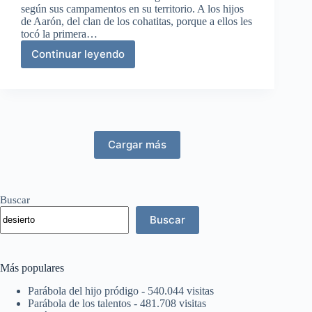
según sus campamentos en su territorio. A los hijos
de Aarón, del clan de los cohatitas, porque a ellos les
tocó la primera…
Continuar leyendo
Las
ciudades
de
los
levitas
Cargar más
Buscar
Buscar
Más populares
Parábola del hijo pródigo
- 540.044 visitas
Parábola de los talentos
- 481.708 visitas