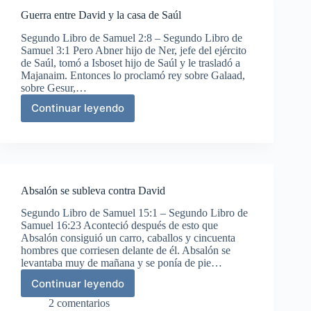
Saúl
Guerra entre David y la casa de Saúl
en
Zif
Segundo Libro de Samuel 2:8 – Segundo Libro de
Samuel 3:1 Pero Abner hijo de Ner, jefe del ejército
de Saúl, tomó a Isboset hijo de Saúl y le trasladó a
Majanaim. Entonces lo proclamó rey sobre Galaad,
sobre Gesur,…
Continuar leyendo
Guerra
entre
David
y
la
casa
Absalón se subleva contra David
de
Saúl
Segundo Libro de Samuel 15:1 – Segundo Libro de
Samuel 16:23 Aconteció después de esto que
Absalón consiguió un carro, caballos y cincuenta
hombres que corriesen delante de él. Absalón se
levantaba muy de mañana y se ponía de pie…
Continuar leyendo
Absalón
se
2 comentarios