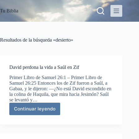
S
Tu Biblia
a
l
t
a
r
a
Resultados de la búsqueda «desierto»
l
c
o
n
t
David perdona la vida a Saúl en Zif
e
Primer Libro de Samuel 26:1 – Primer Libro de
n
Samuel 26:25 Entonces los de Zif fueron a Saúl, a
i
Gabaa, y le dijeron: —¿No está David escondido en
d
la colina de Haquila, que mira hacia Jesimón? Saúl
o
se levantó y…
Continuar leyendo
David
perdona
la
vida
a