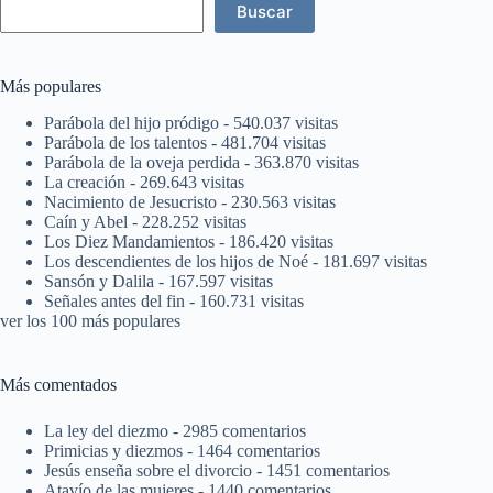
Buscar
Más populares
Parábola del hijo pródigo
- 540.037 visitas
Parábola de los talentos
- 481.704 visitas
Parábola de la oveja perdida
- 363.870 visitas
La creación
- 269.643 visitas
Nacimiento de Jesucristo
- 230.563 visitas
Caín y Abel
- 228.252 visitas
Los Diez Mandamientos
- 186.420 visitas
Los descendientes de los hijos de Noé
- 181.697 visitas
Sansón y Dalila
- 167.597 visitas
Señales antes del fin
- 160.731 visitas
ver los 100 más populares
Más comentados
La ley del diezmo
- 2985 comentarios
Primicias y diezmos
- 1464 comentarios
Jesús enseña sobre el divorcio
- 1451 comentarios
Atavío de las mujeres
- 1440 comentarios