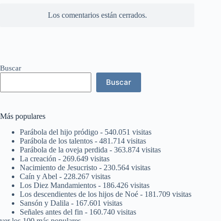
comentarios
Los comentarios están cerrados.
Buscar
Buscar
Más populares
Parábola del hijo pródigo
- 540.051 visitas
Parábola de los talentos
- 481.714 visitas
Parábola de la oveja perdida
- 363.874 visitas
La creación
- 269.649 visitas
Nacimiento de Jesucristo
- 230.564 visitas
Caín y Abel
- 228.267 visitas
Los Diez Mandamientos
- 186.426 visitas
Los descendientes de los hijos de Noé
- 181.709 visitas
Sansón y Dalila
- 167.601 visitas
Señales antes del fin
- 160.740 visitas
ver los 100 más populares