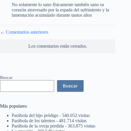
No solamente lo sano físicamente también sano su
corazón atravesado por la espada del sufrimiento y la
lamentación acumulado durante tantos años
Navegación
← Comentarios anteriores
de
comentarios
Los comentarios están cerrados.
Buscar
Buscar
Más populares
Parábola del hijo pródigo
- 540.052 visitas
Parábola de los talentos
- 481.714 visitas
Parábola de la oveja perdida
- 363.875 visitas