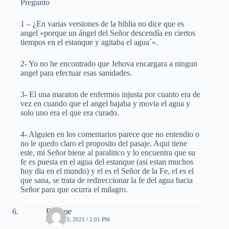
Pregunto
1 – ¿En varias versiones de la biblia no dice que es
angel «porque un ángel del Señor descendía en ciertos
tiempos en el estanque y agitaba el agua´».
2- Yo no he encontrado que Jehova encargara a ningun
angel para efectuar esas sanidades.
3- El una maraton de enfermos injusta por cuanto era de
vez en cuando que el angel bajaba y movia el agua y
solo uno era el que era curado.
4- Alguien en los comentarios parece que no entendio o
no le quedo claro el proposito del pasaje. Aqui tiene
este, mi Señor biene al paralitico y lo encuentra que su
fe es puesta en el agua del estanque (asi estan muchos
hoy dia en el mundo) y el es el Señor de la Fe, el es el
que sana, se trata de redireccionar la fe del agua hacia
Señor para que ocurra el milagro.
Enrique
JULIO 23, 2021 / 2:01 PM