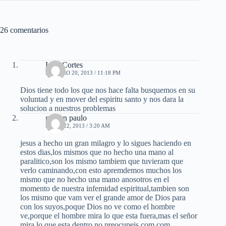
26 comentarios
Lalo Cortes
FEBRERO 20, 2013 / 11:18 PM
Dios tiene todo los que nos hace falta busquemos en su
voluntad y en mover del espiritu santo y nos dara la
solucion a nuestros problemas
giovan paulo
MAYO 22, 2013 / 3:20 AM
jesus a hecho un gran milagro y lo sigues haciendo en
estos dias,los mismos que no hecho una mano al
paralitico,son los mismo tambiem que tuvieram que
verlo caminando,con esto apremdemos muchos los
mismo que no hecho una mano anosotros en el
momento de nuestra infemidad espiritual,tambien son
los mismo que vam ver el grande amor de Dios para
con los suyos,poque Dios no ve como el hombre
ve,porque el hombre mira lo que esta fuera,mas el señor
mira lo que esta dentro,no preocupeis com com