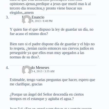
opiniones ajenas,predique a jesus que murió mas k al
tercero dia ressucitou,y pronto viene buscar sus
elegidos,,amem
Hugo Enancio
JUNIO 18, 2013 / 8:48 PM
Y quien fue el que dispuso la ley de guardar un día, no
fue acaso el mismo dios?
Bien raro si el padre dispone día de guardar y el hijo no
lo respeta, ¿tenían razón entonces sus ciervos judíos en
perseguirle ya que ellos eran muy apegados a las
normas de su dios?.
Armndo Meneses
AGOSTO 4, 2013 / 3:35 AM
Estimable, tengo varias preguntas que hacer, espero que
me clarifique, gracias
¿Porque un ángel del Señor descendía en ciertos
tiempos en el estanque y agitaba el agua.?
Juan 5:4 «For an angel went down at a certain season