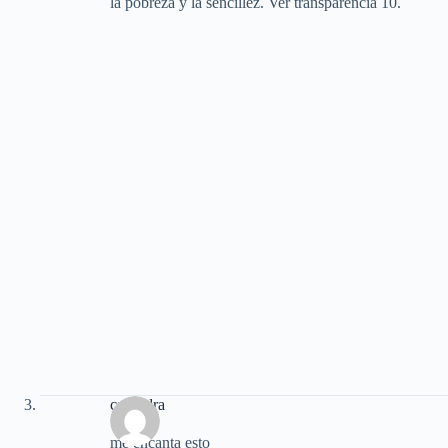
la pobreza y la sencillez. Ver transparencia 10.
casandra
me encanta esto