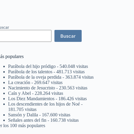
uscar
Buscar
ás populares
Parábola del hijo pródigo
- 540.048 visitas
Parábola de los talentos
- 481.713 visitas
Parábola de la oveja perdida
- 363.874 visitas
La creación
- 269.647 visitas
Nacimiento de Jesucristo
- 230.563 visitas
Caín y Abel
- 228.264 visitas
Los Diez Mandamientos
- 186.426 visitas
Los descendientes de los hijos de Noé
-
181.705 visitas
Sansón y Dalila
- 167.600 visitas
Señales antes del fin
- 160.738 visitas
er los 100 más populares