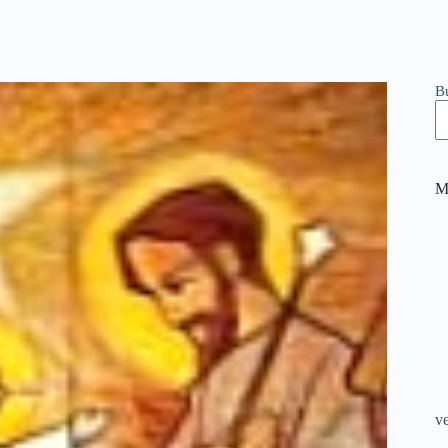
B
M
v