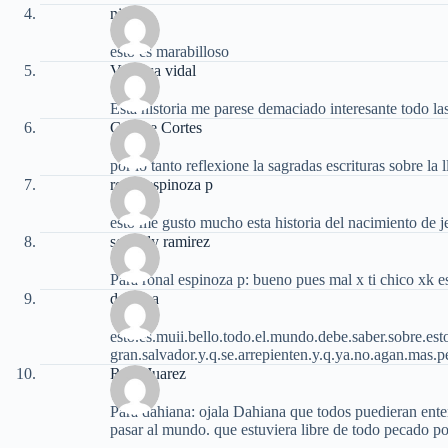
nicol
esto es marabilloso
Vanessa vidal
Esta historia me parese demaciado interesante todo la
George Cortes
por lo tanto reflexione la sagradas escrituras sobre la
ronal espinoza p
esto me gusto mucho esta historia del nacimiento de j
sobiedy ramirez
Para ronal espinoza p: bueno pues mal x ti chico xk es
dahiana
esto.es.muii.bello.todo.el.mundo.debe.saber.sobre.esto
gran.salvador.y.q.se.arrepienten.y.q.ya.no.agan.mas.
Rosa Juarez
Para dahiana: ojala Dahiana que todos puedieran ente
pasar al mundo. que estuviera libre de todo pecado po