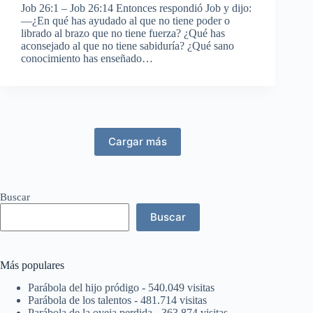
Job 26:1 – Job 26:14 Entonces respondió Job y dijo:
—¿En qué has ayudado al que no tiene poder o
librado al brazo que no tiene fuerza? ¿Qué has
aconsejado al que no tiene sabiduría? ¿Qué sano
conocimiento has enseñado…
Cargar más
Buscar
Buscar
Más populares
Parábola del hijo pródigo
- 540.049 visitas
Parábola de los talentos
- 481.714 visitas
Parábola de la oveja perdida
- 363.874 visitas