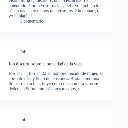
visto mis ojos; mis oídos lo han escuchado y
entendido. Como vosotros lo sabéis, yo también lo
sé; en nada soy menos que vosotros. Sin embargo,
yo hablaré al…
1 comentario
Job
Job discurre sobre la brevedad de la vida
Job 14:1 – Job 14:22 El hombre, nacido de mujer, es
corto de días y lleno de tensiones. Brota como una
flor y se marchita; huye como una sombra y no se
detiene. ¿Sobre uno así abres tus ojos, y…
Job