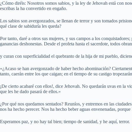
¿Cómo diréis: Nosotros somos sabios, y la ley de Jehovah está con nos
escribas la ha convertido en engaño.
Los sabios son avergonzados, se llenan de terror y son tomados prisio
qué clase de sabiduría les queda?
Por tanto, daré a otros sus mujeres, y sus campos a los conquistadores;
ganancias deshonestas. Desde el profeta hasta el sacerdote, todos obr
y curan con superficialidad el quebranto de la hija de mi pueblo, dicie
«¿Acaso se han avergonzado de haber hecho abominación? Ciertamente
tanto, caerán entre los que caigan; en el tiempo de su castigo tropezará
¡De cierto acabaré con ellos!, dice Jehovah. No quedarán uvas en la vid,
que les he dado pasará de ellos.»
¿Por qué nos quedamos sentados? Reuníos, y entremos en las ciudades 
nos ha hecho perecer. Nos ha hecho beber aguas envenenadas, porque
Esperamos paz, y no hay tal bien; tiempo de sanidad, y he aquí, terror.