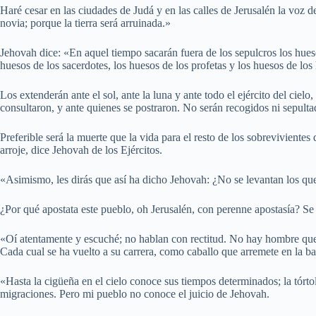
Haré cesar en las ciudades de Judá y en las calles de Jerusalén la voz de
novia; porque la tierra será arruinada.»
Jehovah dice: «En aquel tiempo sacarán fuera de los sepulcros los hueso
huesos de los sacerdotes, los huesos de los profetas y los huesos de los 
Los extenderán ante el sol, ante la luna y ante todo el ejército del ciel
consultaron, y ante quienes se postraron. No serán recogidos ni sepulta
Preferible será la muerte que la vida para el resto de los sobrevivientes
arroje, dice Jehovah de los Ejércitos.
«Asimismo, les dirás que así ha dicho Jehovah: ¿No se levantan los qu
¿Por qué apostata este pueblo, oh Jerusalén, con perenne apostasía? Se 
«Oí atentamente y escuché; no hablan con rectitud. No hay hombre que
Cada cual se ha vuelto a su carrera, como caballo que arremete en la bat
«Hasta la cigüeña en el cielo conoce sus tiempos determinados; la tórtol
migraciones. Pero mi pueblo no conoce el juicio de Jehovah.