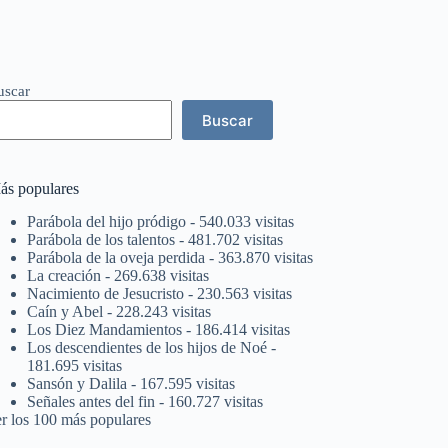
uscar
Buscar
ás populares
Parábola del hijo pródigo
- 540.033 visitas
Parábola de los talentos
- 481.702 visitas
Parábola de la oveja perdida
- 363.870 visitas
La creación
- 269.638 visitas
Nacimiento de Jesucristo
- 230.563 visitas
Caín y Abel
- 228.243 visitas
Los Diez Mandamientos
- 186.414 visitas
Los descendientes de los hijos de Noé
-
181.695 visitas
Sansón y Dalila
- 167.595 visitas
Señales antes del fin
- 160.727 visitas
er los 100 más populares