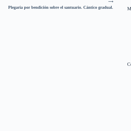
⟶
Plegaria por bendición sobre el santuario. Cántico gradual.
M
C