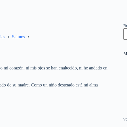
B
les
Salmos
M
 mi corazón, ni mis ojos se han enaltecido, ni he andado en
lado de su madre. Como un niño destetado está mi alma
v