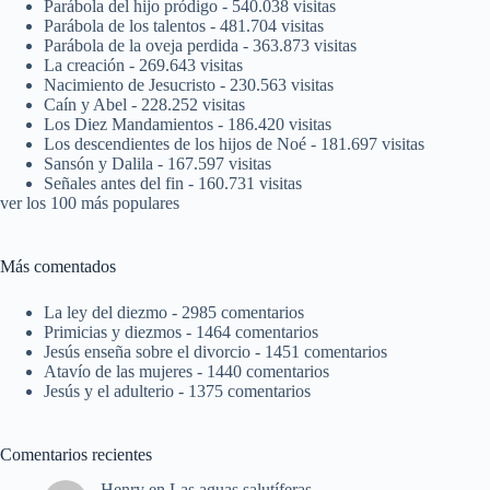
Parábola del hijo pródigo
- 540.038 visitas
Parábola de los talentos
- 481.704 visitas
Parábola de la oveja perdida
- 363.873 visitas
La creación
- 269.643 visitas
Nacimiento de Jesucristo
- 230.563 visitas
Caín y Abel
- 228.252 visitas
Los Diez Mandamientos
- 186.420 visitas
Los descendientes de los hijos de Noé
- 181.697 visitas
Sansón y Dalila
- 167.597 visitas
Señales antes del fin
- 160.731 visitas
ver los 100 más populares
Más comentados
La ley del diezmo
- 2985 comentarios
Primicias y diezmos
- 1464 comentarios
Jesús enseña sobre el divorcio
- 1451 comentarios
Atavío de las mujeres
- 1440 comentarios
Jesús y el adulterio
- 1375 comentarios
Comentarios recientes
Henry
en
Las aguas salutíferas