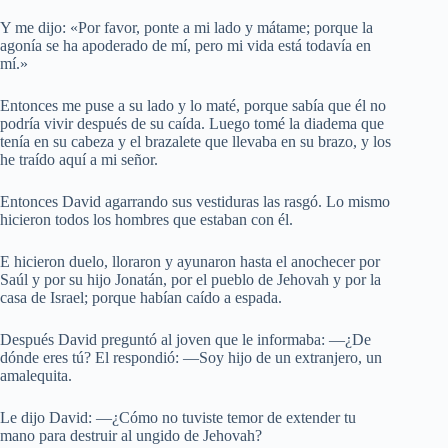
Y me dijo: «Por favor, ponte a mi lado y mátame; porque la
agonía se ha apoderado de mí, pero mi vida está todavía en
mí.»
Entonces me puse a su lado y lo maté, porque sabía que él no
podría vivir después de su caída. Luego tomé la diadema que
tenía en su cabeza y el brazalete que llevaba en su brazo, y los
he traído aquí a mi señor.
Entonces David agarrando sus vestiduras las rasgó. Lo mismo
hicieron todos los hombres que estaban con él.
E hicieron duelo, lloraron y ayunaron hasta el anochecer por
Saúl y por su hijo Jonatán, por el pueblo de Jehovah y por la
casa de Israel; porque habían caído a espada.
Después David preguntó al joven que le informaba: —¿De
dónde eres tú? El respondió: —Soy hijo de un extranjero, un
amalequita.
Le dijo David: —¿Cómo no tuviste temor de extender tu
mano para destruir al ungido de Jehovah?