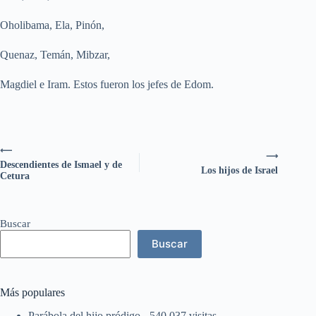
Oholibama, Ela, Pinón,
Quenaz, Temán, Mibzar,
Magdiel e Iram. Estos fueron los jefes de Edom.
⟵
⟶
Descendientes de Ismael y de
Los hijos de Israel
Cetura
Buscar
Buscar
Más populares
Parábola del hijo pródigo
- 540.037 visitas