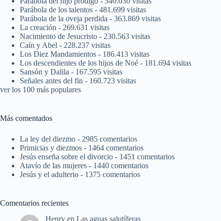
Parábola del hijo pródigo
- 540.030 visitas
Parábola de los talentos
- 481.699 visitas
Parábola de la oveja perdida
- 363.869 visitas
La creación
- 269.631 visitas
Nacimiento de Jesucristo
- 230.563 visitas
Caín y Abel
- 228.237 visitas
Los Diez Mandamientos
- 186.413 visitas
Los descendientes de los hijos de Noé
- 181.694 visitas
Sansón y Dalila
- 167.595 visitas
Señales antes del fin
- 160.723 visitas
ver los 100 más populares
Más comentados
La ley del diezmo
- 2985 comentarios
Primicias y diezmos
- 1464 comentarios
Jesús enseña sobre el divorcio
- 1451 comentarios
Atavío de las mujeres
- 1440 comentarios
Jesús y el adulterio
- 1375 comentarios
Comentarios recientes
Henry
en
Las aguas salutíferas