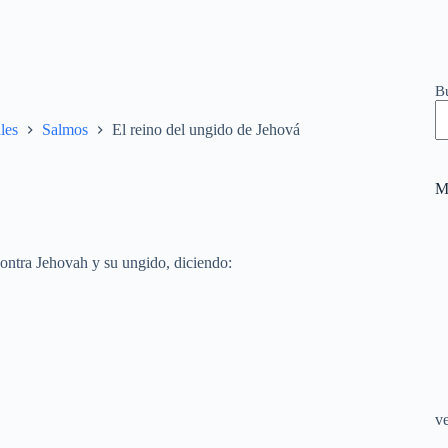
B
les
Salmos
El reino del ungido de Jehová
M
 contra Jehovah y su ungido, diciendo:
v