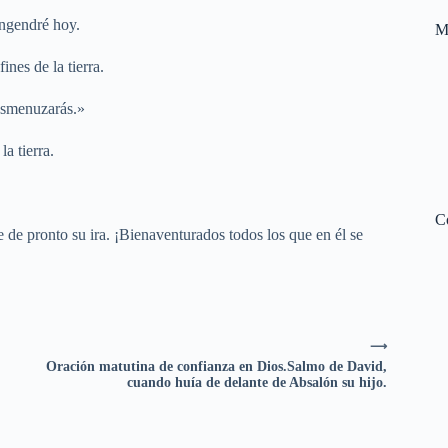
engendré hoy.
M
nes de la tierra.
desmenuzarás.»
a tierra.
C
e de pronto su ira. ¡Bienaventurados todos los que en él se
⟶
Oración matutina de confianza en Dios.Salmo de David,
cuando huía de delante de Absalón su hijo.