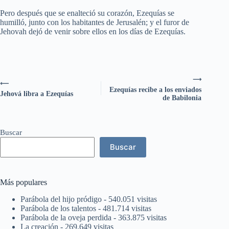
Pero después que se enalteció su corazón, Ezequías se
humilló, junto con los habitantes de Jerusalén; y el furor de
Jehovah dejó de venir sobre ellos en los días de Ezequías.
⟶
⟵
Ezequías recibe a los enviados
Jehová libra a Ezequías
de Babilonia
Buscar
Buscar
Más populares
Parábola del hijo pródigo
- 540.051 visitas
Parábola de los talentos
- 481.714 visitas
Parábola de la oveja perdida
- 363.875 visitas
La creación
- 269.649 visitas