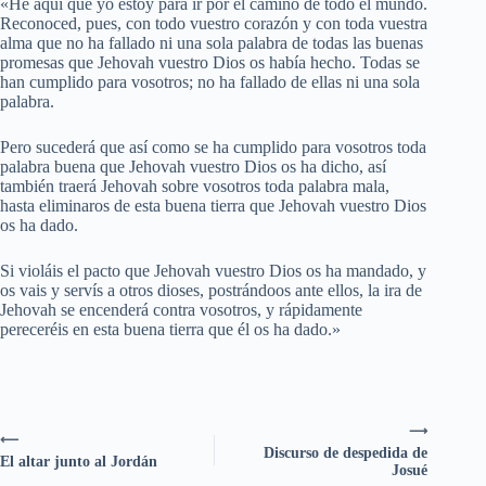
«He aquí que yo estoy para ir por el camino de todo el mundo.
Reconoced, pues, con todo vuestro corazón y con toda vuestra
alma que no ha fallado ni una sola palabra de todas las buenas
promesas que Jehovah vuestro Dios os había hecho. Todas se
han cumplido para vosotros; no ha fallado de ellas ni una sola
palabra.
Pero sucederá que así como se ha cumplido para vosotros toda
palabra buena que Jehovah vuestro Dios os ha dicho, así
también traerá Jehovah sobre vosotros toda palabra mala,
hasta eliminaros de esta buena tierra que Jehovah vuestro Dios
os ha dado.
Si violáis el pacto que Jehovah vuestro Dios os ha mandado, y
os vais y servís a otros dioses, postrándoos ante ellos, la ira de
Jehovah se encenderá contra vosotros, y rápidamente
pereceréis en esta buena tierra que él os ha dado.»
⟶
⟵
Discurso de despedida de
El altar junto al Jordán
Josué