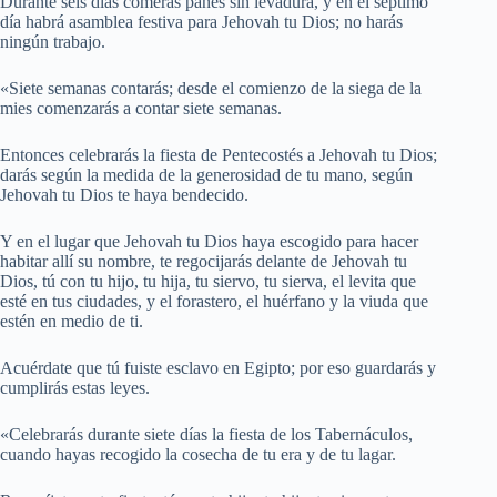
Durante seis días comerás panes sin levadura, y en el séptimo
día habrá asamblea festiva para Jehovah tu Dios; no harás
ningún trabajo.
«Siete semanas contarás; desde el comienzo de la siega de la
mies comenzarás a contar siete semanas.
Entonces celebrarás la fiesta de Pentecostés a Jehovah tu Dios;
darás según la medida de la generosidad de tu mano, según
Jehovah tu Dios te haya bendecido.
Y en el lugar que Jehovah tu Dios haya escogido para hacer
habitar allí su nombre, te regocijarás delante de Jehovah tu
Dios, tú con tu hijo, tu hija, tu siervo, tu sierva, el levita que
esté en tus ciudades, y el forastero, el huérfano y la viuda que
estén en medio de ti.
Acuérdate que tú fuiste esclavo en Egipto; por eso guardarás y
cumplirás estas leyes.
«Celebrarás durante siete días la fiesta de los Tabernáculos,
cuando hayas recogido la cosecha de tu era y de tu lagar.