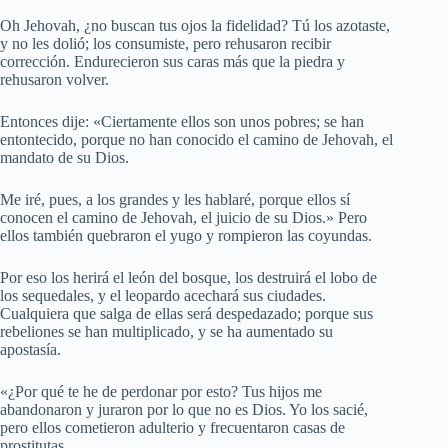
Oh Jehovah, ¿no buscan tus ojos la fidelidad? Tú los azotaste,
y no les dolió; los consumiste, pero rehusaron recibir
corrección. Endurecieron sus caras más que la piedra y
rehusaron volver.
Entonces dije: «Ciertamente ellos son unos pobres; se han
entontecido, porque no han conocido el camino de Jehovah, el
mandato de su Dios.
Me iré, pues, a los grandes y les hablaré, porque ellos sí
conocen el camino de Jehovah, el juicio de su Dios.» Pero
ellos también quebraron el yugo y rompieron las coyundas.
Por eso los herirá el león del bosque, los destruirá el lobo de
los sequedales, y el leopardo acechará sus ciudades.
Cualquiera que salga de ellas será despedazado; porque sus
rebeliones se han multiplicado, y se ha aumentado su
apostasía.
«¿Por qué te he de perdonar por esto? Tus hijos me
abandonaron y juraron por lo que no es Dios. Yo los sacié,
pero ellos cometieron adulterio y frecuentaron casas de
prostitutas.