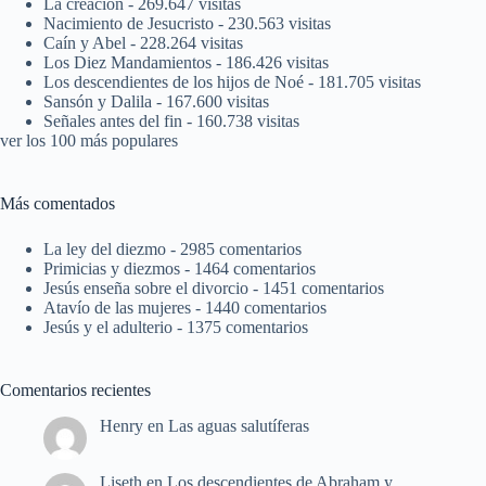
La creación
- 269.647 visitas
Nacimiento de Jesucristo
- 230.563 visitas
Caín y Abel
- 228.264 visitas
Los Diez Mandamientos
- 186.426 visitas
Los descendientes de los hijos de Noé
- 181.705 visitas
Sansón y Dalila
- 167.600 visitas
Señales antes del fin
- 160.738 visitas
ver los 100 más populares
Más comentados
La ley del diezmo
- 2985 comentarios
Primicias y diezmos
- 1464 comentarios
Jesús enseña sobre el divorcio
- 1451 comentarios
Atavío de las mujeres
- 1440 comentarios
Jesús y el adulterio
- 1375 comentarios
Comentarios recientes
Henry
en
Las aguas salutíferas
Liseth
en
Los descendientes de Abraham y