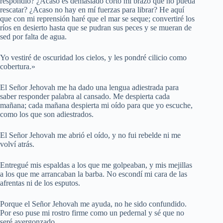
respondió? ¿Acaso es demasiado corto mi brazo que no pueda
rescatar? ¿Acaso no hay en mí fuerzas para librar? He aquí
que con mi reprensión haré que el mar se seque; convertiré los
ríos en desierto hasta que se pudran sus peces y se mueran de
sed por falta de agua.
Yo vestiré de oscuridad los cielos, y les pondré cilicio como
cobertura.»
El Señor Jehovah me ha dado una lengua adiestrada para
saber responder palabra al cansado. Me despierta cada
mañana; cada mañana despierta mi oído para que yo escuche,
como los que son adiestrados.
El Señor Jehovah me abrió el oído, y no fui rebelde ni me
volví atrás.
Entregué mis espaldas a los que me golpeaban, y mis mejillas
a los que me arrancaban la barba. No escondí mi cara de las
afrentas ni de los esputos.
Porque el Señor Jehovah me ayuda, no he sido confundido.
Por eso puse mi rostro firme como un pedernal y sé que no
seré avergonzado.