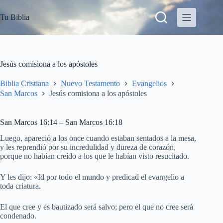
S
Tu Biblia
a
l
t
a
r
a
Jesús comisiona a los apóstoles
l
c
Biblia Cristiana
Nuevo Testamento
Evangelios
o
San Marcos
Jesús comisiona a los apóstoles
n
t
e
San Marcos 16:14 – San Marcos 16:18
n
i
Luego, apareció a los once cuando estaban sentados a la mesa,
d
y les reprendió por su incredulidad y dureza de corazón,
o
porque no habían creído a los que le habían visto resucitado.
Y les dijo: «Id por todo el mundo y predicad el evangelio a
toda criatura.
El que cree y es bautizado será salvo; pero el que no cree será
condenado.