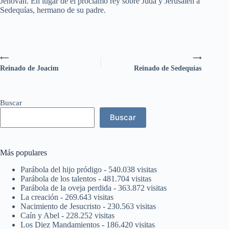
Jehovah. En lugar de él proclamó rey sobre Judá y Jerusalén a
Sedequías, hermano de su padre.
⟵
⟶
Reinado de Joacim
Reinado de Sedequías
Buscar
Buscar
Más populares
Parábola del hijo pródigo
- 540.038 visitas
Parábola de los talentos
- 481.704 visitas
Parábola de la oveja perdida
- 363.872 visitas
La creación
- 269.643 visitas
Nacimiento de Jesucristo
- 230.563 visitas
Caín y Abel
- 228.252 visitas
Los Diez Mandamientos
- 186.420 visitas