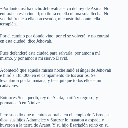
«Por tanto, así ha dicho Jehovah acerca del rey de Asiria: No
entrará en esta ciudad; no tirará en ella ni una sola flecha. No
vendrá frente a ella con escudo, ni construirá contra ella
terraplén.
Por el camino por donde vino, por él se volverá; y no entrará
en esta ciudad, dice Jehovah.
Pues defenderé esta ciudad para salvarla, por amor a mí
mismo, y por amor a mi siervo David.»
Aconteció que aquella misma noche salió el ángel de Jehovah
e hirió a 185.000 en el campamento de los asirios. Se
levantaron por la mañana, y he aquí que todos ellos eran
cadáveres.
Entonces Senaquerib, rey de Asiria, partió y regresó, y
permaneció en Nínive.
Pero sucedió que mientras adoraba en el templo de Nisroc, su
dios, sus hijos Adramelec y Sarezer lo mataron a espada y
huyeron a la tierra de Ararat. Y su hijo Esarjadón reinó en su