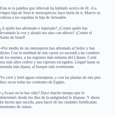
Esta es la palabra que Jehovah ha hablado acerca de él: «La
virgen hija de Sion te menosprecia; hace burla de ti. Mueve su
cabeza a tus espaldas la hija de Jerusalén.
¿A quién has afrentado e injuriado? ¿Contra quién has
levantado la voz y alzado tus ojos con altivez? ¡Contra el
Santo de Israel!
«Por medio de tus mensajeros has afrentado al Señor y has
dicho: Con la multitud de mis carros yo ascendí a las cumbres
de los montes, a las regiones más remotas del Líbano. Corté
sus más altos cedros y sus cipreses escogidos. Llegué hasta su
morada más lejana, al bosque más exuberante.
Yo cavé y bebí aguas extranjeras, y con las plantas de mis pies
hice secar todas las corrientes de Egipto.
«¿Acaso no lo has oído? Hace mucho tiempo que lo
determiné; desde los días de la antigüedad lo dispuse. Y ahora
he hecho que suceda, para hacer de las ciudades fortificadas
montones de ruinas.