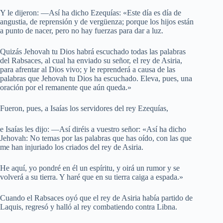
Y le dijeron: —Así ha dicho Ezequías: «Este día es día de
angustia, de reprensión y de vergüenza; porque los hijos están
a punto de nacer, pero no hay fuerzas para dar a luz.
Quizás Jehovah tu Dios habrá escuchado todas las palabras
del Rabsaces, al cual ha enviado su señor, el rey de Asiria,
para afrentar al Dios vivo; y le reprenderá a causa de las
palabras que Jehovah tu Dios ha escuchado. Eleva, pues, una
oración por el remanente que aún queda.»
Fueron, pues, a Isaías los servidores del rey Ezequías,
e Isaías les dijo: —Así diréis a vuestro señor: «Así ha dicho
Jehovah: No temas por las palabras que has oído, con las que
me han injuriado los criados del rey de Asiria.
He aquí, yo pondré en él un espíritu, y oirá un rumor y se
volverá a su tierra. Y haré que en su tierra caiga a espada.»
Cuando el Rabsaces oyó que el rey de Asiria había partido de
Laquis, regresó y halló al rey combatiendo contra Libna.