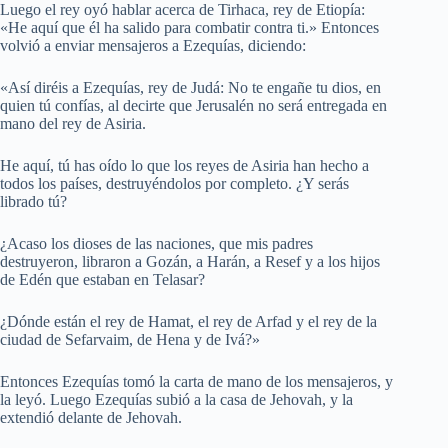
Luego el rey oyó hablar acerca de Tirhaca, rey de Etiopía:
«He aquí que él ha salido para combatir contra ti.» Entonces
volvió a enviar mensajeros a Ezequías, diciendo:
«Así diréis a Ezequías, rey de Judá: No te engañe tu dios, en
quien tú confías, al decirte que Jerusalén no será entregada en
mano del rey de Asiria.
He aquí, tú has oído lo que los reyes de Asiria han hecho a
todos los países, destruyéndolos por completo. ¿Y serás
librado tú?
¿Acaso los dioses de las naciones, que mis padres
destruyeron, libraron a Gozán, a Harán, a Resef y a los hijos
de Edén que estaban en Telasar?
¿Dónde están el rey de Hamat, el rey de Arfad y el rey de la
ciudad de Sefarvaim, de Hena y de Ivá?»
Entonces Ezequías tomó la carta de mano de los mensajeros, y
la leyó. Luego Ezequías subió a la casa de Jehovah, y la
extendió delante de Jehovah.