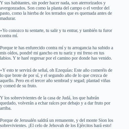
Y sus habitantes, sin poder hacer nada, son aterrorizados y
avergonzados. Son como la planta del campo o el verdor del
pasto, como la hierba de los terrados que es quemada antes de
madurar.
«Yo conozco tu sentarte, tu salir y tu entrar, y también tu furor
contra mí.
Porque te has enfurecido contra mí y tu arrogancia ha subido a
mis oídos, pondré mi gancho en tu nariz y mi freno en tus
labios. Y te haré regresar por el camino por donde has venido.
«Y esto te servirá de señal, oh Ezequías: Este año comeréis de
lo que brote de por sí, y el segundo año de lo que crezca de
aquello. Pero en el tercer año sembrad y segad; plantad viñas
y comed de su fruto.
Y los sobrevivientes de la casa de Judá, los que habrán
quedado, volverán a echar raíces por debajo y a dar fruto por
arriba.
Porque de Jerusalén saldrá un remanente, y del monte Sion los
sobrevivientes. ¡El celo de Jehovah de los Ejércitos hará esto!