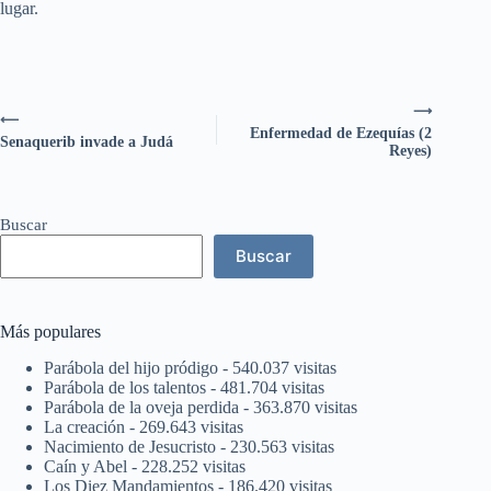
lugar.
⟶
⟵
Enfermedad de Ezequías (2
Senaquerib invade a Judá
Reyes)
Buscar
Buscar
Más populares
Parábola del hijo pródigo
- 540.037 visitas
Parábola de los talentos
- 481.704 visitas
Parábola de la oveja perdida
- 363.870 visitas
La creación
- 269.643 visitas
Nacimiento de Jesucristo
- 230.563 visitas
Caín y Abel
- 228.252 visitas
Los Diez Mandamientos
- 186.420 visitas