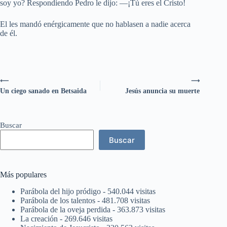
soy yo? Respondiendo Pedro le dijo: —¡Tú eres el Cristo!
El les mandó enérgicamente que no hablasen a nadie acerca
de él.
⟵
⟶
Un ciego sanado en Betsaida
Jesús anuncia su muerte
Buscar
Buscar
Más populares
Parábola del hijo pródigo
- 540.044 visitas
Parábola de los talentos
- 481.708 visitas
Parábola de la oveja perdida
- 363.873 visitas
La creación
- 269.646 visitas