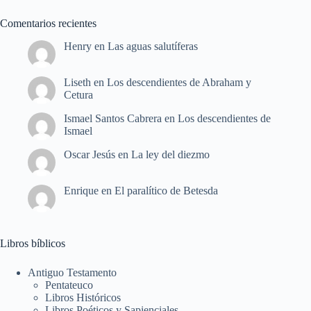
Comentarios recientes
Henry
en
Las aguas salutíferas
Liseth
en
Los descendientes de Abraham y
Cetura
Ismael Santos Cabrera
en
Los descendientes de
Ismael
Oscar Jesús
en
La ley del diezmo
Enrique
en
El paralítico de Betesda
Libros bíblicos
Antiguo Testamento
Pentateuco
Libros Históricos
Libros Poéticos y Sapienciales