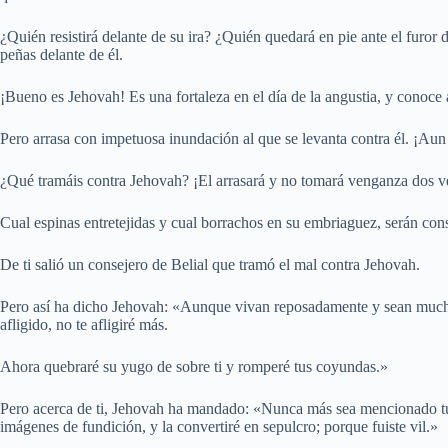
¿Quién resistirá delante de su ira? ¿Quién quedará en pie ante el furor
peñas delante de él.
¡Bueno es Jehovah! Es una fortaleza en el día de la angustia, y conoce a
Pero arrasa con impetuosa inundación al que se levanta contra él. ¡Aun 
¿Qué tramáis contra Jehovah? ¡El arrasará y no tomará venganza dos v
Cual espinas entretejidas y cual borrachos en su embriaguez, serán co
De ti salió un consejero de Belial que tramó el mal contra Jehovah.
Pero así ha dicho Jehovah: «Aunque vivan reposadamente y sean mucho
afligido, no te afligiré más.
Ahora quebraré su yugo de sobre ti y romperé tus coyundas.»
Pero acerca de ti, Jehovah ha mandado: «Nunca más sea mencionado tu n
imágenes de fundición, y la convertiré en sepulcro; porque fuiste vil.»