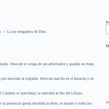
B
m
La ira vengadora de Dios
M
gnado. Jehovah se venga de sus adversarios y guarda su enojo
á por inocente al culpable. Jehovah marcha en el huracán y en
l Carmelo se marchitan; se marchita la flor del Líbano.
v
e su presencia queda desolada la tierra, el mundo y todos los