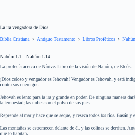
La ira vengadora de Dios
Biblia Cristiana
Antiguo Testamento
Libros Proféticos
Nahú
Nahúm 1:1 – Nahúm 1:14
La profecía acerca de Nínive. Libro de la visión de Nahúm, de Elcós.
¡Dios celoso y vengador es Jehovah! Vengador es Jehovah, y está indi
contra sus enemigos.
Jehovah es lento para la ira y grande en poder. De ninguna manera dar
la tempestad; las nubes son el polvo de sus pies.
Reprende al mar y hace que se seque, y reseca todos los ríos. Basán y e
Las montañas se estremecen delante de él, y las colinas se derriten. Ant
que lo habitan.