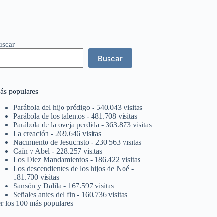
uscar
Buscar
ás populares
Parábola del hijo pródigo
- 540.043 visitas
Parábola de los talentos
- 481.708 visitas
Parábola de la oveja perdida
- 363.873 visitas
La creación
- 269.646 visitas
Nacimiento de Jesucristo
- 230.563 visitas
Caín y Abel
- 228.257 visitas
Los Diez Mandamientos
- 186.422 visitas
Los descendientes de los hijos de Noé
-
181.700 visitas
Sansón y Dalila
- 167.597 visitas
Señales antes del fin
- 160.736 visitas
er los 100 más populares