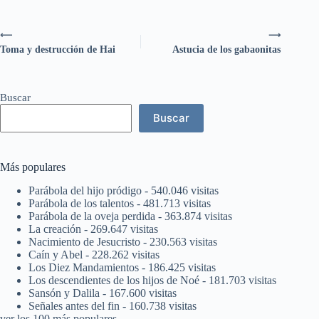
⟵
⟶
Toma y destrucción de Hai
Astucia de los gabaonitas
Buscar
Buscar
Más populares
Parábola del hijo pródigo
- 540.046 visitas
Parábola de los talentos
- 481.713 visitas
Parábola de la oveja perdida
- 363.874 visitas
La creación
- 269.647 visitas
Nacimiento de Jesucristo
- 230.563 visitas
Caín y Abel
- 228.262 visitas
Los Diez Mandamientos
- 186.425 visitas
Los descendientes de los hijos de Noé
- 181.703 visitas
Sansón y Dalila
- 167.600 visitas
Señales antes del fin
- 160.738 visitas
ver los 100 más populares