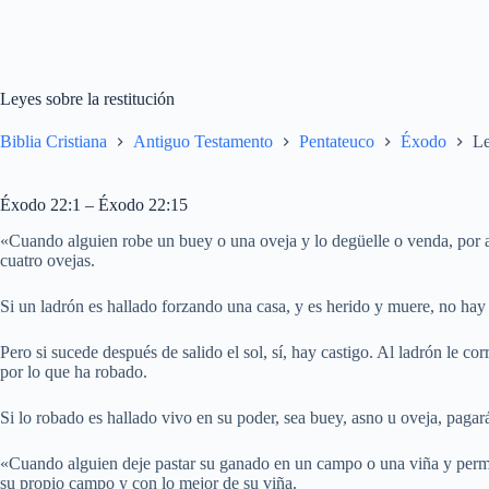
Leyes sobre la restitución
Biblia Cristiana
Antiguo Testamento
Pentateuco
Éxodo
Le
Éxodo 22:1 – Éxodo 22:15
«Cuando alguien robe un buey o una oveja y lo degüelle o venda, por a
cuatro ovejas.
Si un ladrón es hallado forzando una casa, y es herido y muere, no hay 
Pero si sucede después de salido el sol, sí, hay castigo. Al ladrón le co
por lo que ha robado.
Si lo robado es hallado vivo en su poder, sea buey, asno u oveja, pagará
«Cuando alguien deje pastar su ganado en un campo o una viña y permi
su propio campo y con lo mejor de su viña.