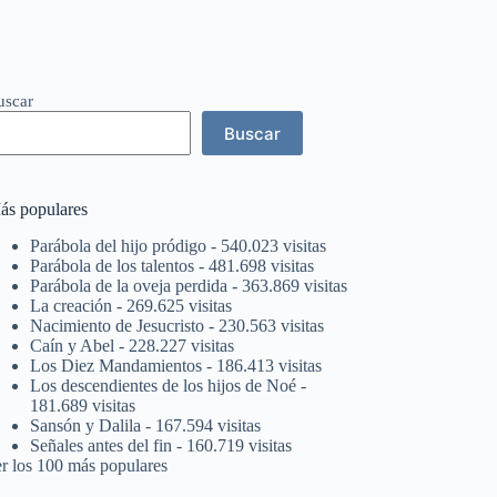
uscar
Buscar
ás populares
Parábola del hijo pródigo
- 540.023 visitas
Parábola de los talentos
- 481.698 visitas
Parábola de la oveja perdida
- 363.869 visitas
La creación
- 269.625 visitas
Nacimiento de Jesucristo
- 230.563 visitas
Caín y Abel
- 228.227 visitas
Los Diez Mandamientos
- 186.413 visitas
Los descendientes de los hijos de Noé
-
181.689 visitas
Sansón y Dalila
- 167.594 visitas
Señales antes del fin
- 160.719 visitas
er los 100 más populares