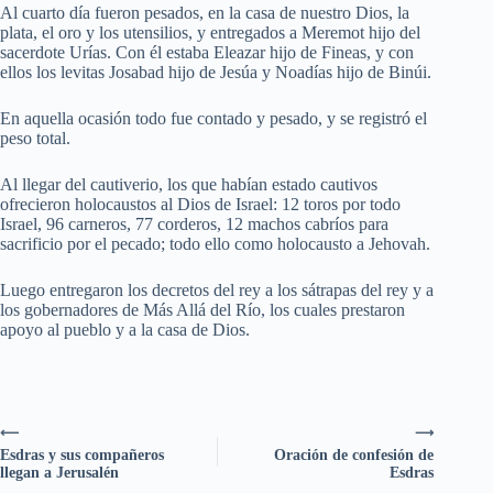
Al cuarto día fueron pesados, en la casa de nuestro Dios, la
plata, el oro y los utensilios, y entregados a Meremot hijo del
sacerdote Urías. Con él estaba Eleazar hijo de Fineas, y con
ellos los levitas Josabad hijo de Jesúa y Noadías hijo de Binúi.
En aquella ocasión todo fue contado y pesado, y se registró el
peso total.
Al llegar del cautiverio, los que habían estado cautivos
ofrecieron holocaustos al Dios de Israel: 12 toros por todo
Israel, 96 carneros, 77 corderos, 12 machos cabríos para
sacrificio por el pecado; todo ello como holocausto a Jehovah.
Luego entregaron los decretos del rey a los sátrapas del rey y a
los gobernadores de Más Allá del Río, los cuales prestaron
apoyo al pueblo y a la casa de Dios.
⟵
⟶
Esdras y sus compañeros
Oración de confesión de
llegan a Jerusalén
Esdras