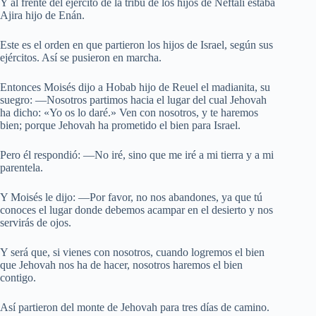
Y al frente del ejército de la tribu de los hijos de Neftalí estaba
Ajira hijo de Enán.
Este es el orden en que partieron los hijos de Israel, según sus
ejércitos. Así se pusieron en marcha.
Entonces Moisés dijo a Hobab hijo de Reuel el madianita, su
suegro: —Nosotros partimos hacia el lugar del cual Jehovah
ha dicho: «Yo os lo daré.» Ven con nosotros, y te haremos
bien; porque Jehovah ha prometido el bien para Israel.
Pero él respondió: —No iré, sino que me iré a mi tierra y a mi
parentela.
Y Moisés le dijo: —Por favor, no nos abandones, ya que tú
conoces el lugar donde debemos acampar en el desierto y nos
servirás de ojos.
Y será que, si vienes con nosotros, cuando logremos el bien
que Jehovah nos ha de hacer, nosotros haremos el bien
contigo.
Así partieron del monte de Jehovah para tres días de camino.