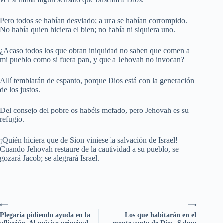
Pero todos se habían desviado; a una se habían corrompido.
No había quien hiciera el bien; no había ni siquiera uno.
¿Acaso todos los que obran iniquidad no saben que comen a
mi pueblo como si fuera pan, y que a Jehovah no invocan?
Allí temblarán de espanto, porque Dios está con la generación
de los justos.
Del consejo del pobre os habéis mofado, pero Jehovah es su
refugio.
¡Quién hiciera que de Sion viniese la salvación de Israel!
Cuando Jehovah restaure de la cautividad a su pueblo, se
gozará Jacob; se alegrará Israel.
⟵
⟶
Plegaria pidiendo ayuda en la
Los que habitarán en el
aflicción. Al músico principal.
monte santo de Dios. Salmo