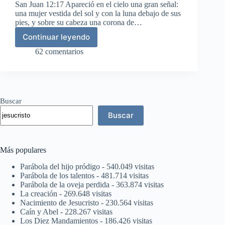
San Juan 12:17 Apareció en el cielo una gran señal:
una mujer vestida del sol y con la luna debajo de sus
pies, y sobre su cabeza una corona de…
Continuar leyendo
La
mujer
62 comentarios
y
el
dragón
Buscar
Buscar
Más populares
Parábola del hijo pródigo
- 540.049 visitas
Parábola de los talentos
- 481.714 visitas
Parábola de la oveja perdida
- 363.874 visitas
La creación
- 269.648 visitas
Nacimiento de Jesucristo
- 230.564 visitas
Caín y Abel
- 228.267 visitas
Los Diez Mandamientos
- 186.426 visitas