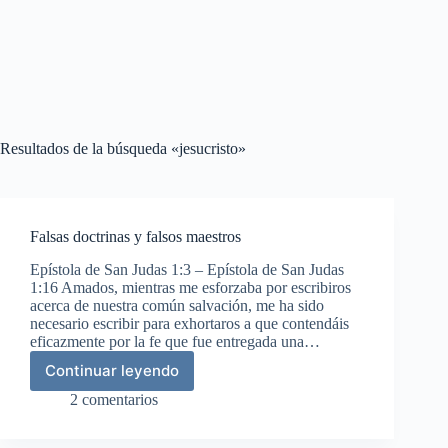
Resultados de la búsqueda «jesucristo»
Falsas doctrinas y falsos maestros
Epístola de San Judas 1:3 – Epístola de San Judas
1:16 Amados, mientras me esforzaba por escribiros
acerca de nuestra común salvación, me ha sido
necesario escribir para exhortaros a que contendáis
eficazmente por la fe que fue entregada una…
Continuar leyendo
Falsas
doctrinas
2 comentarios
y
falsos