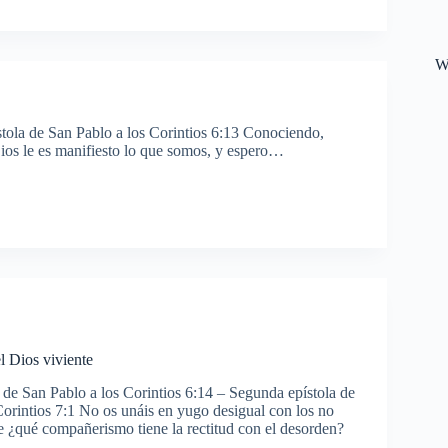
W
stola de San Pablo a los Corintios 6:13 Conociendo,
Dios le es manifiesto lo que somos, y espero…
 Dios viviente
 de San Pablo a los Corintios 6:14 – Segunda epístola de
Corintios 7:1 No os unáis en yugo desigual con los no
e ¿qué compañerismo tiene la rectitud con el desorden?
n…