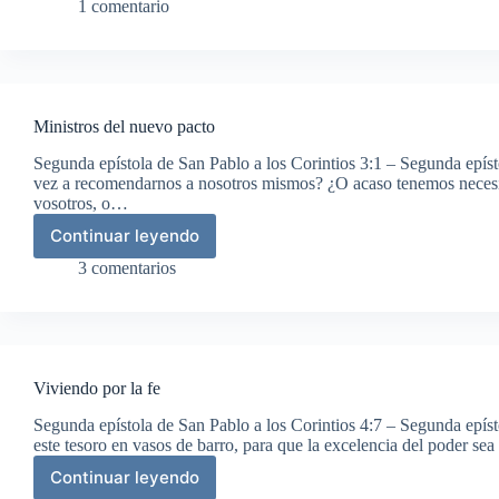
en
1 comentario
Cristo
Ministros del nuevo pacto
Segunda epístola de San Pablo a los Corintios 3:1 – Segunda epís
vez a recomendarnos a nosotros mismos? ¿O acaso tenemos necesi
vosotros, o…
Continuar leyendo
Ministros
del
3 comentarios
nuevo
pacto
Viviendo por la fe
Segunda epístola de San Pablo a los Corintios 4:7 – Segunda epís
este tesoro en vasos de barro, para que la excelencia del poder se
Continuar leyendo
Viviendo