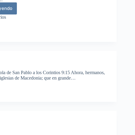
eyendo
mos
plo
ios
s
iente
tola de San Pablo a los Corintios 9:15 Ahora, hermanos,
s iglesias de Macedonia; que en grande…