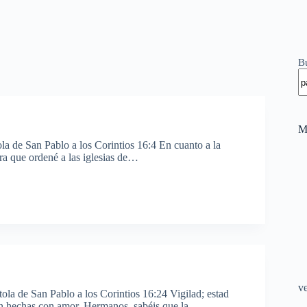
B
M
ola de San Pablo a los Corintios 16:4 En cuanto a la
ra que ordené a las iglesias de…
v
tola de San Pablo a los Corintios 16:24 Vigilad; estad
sean hechas con amor. Hermanos, sabéis que la…