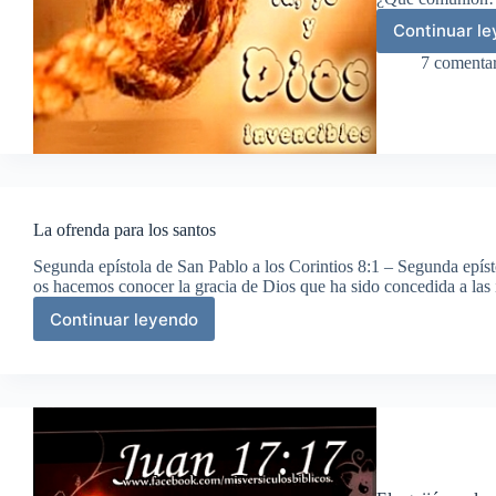
Continuar l
So
tem
7 comentar
del
Dio
viv
La ofrenda para los santos
Segunda epístola de San Pablo a los Corintios 8:1 – Segunda epís
os hacemos conocer la gracia de Dios que ha sido concedida a la
Continuar leyendo
La
ofrenda
para
los
santos