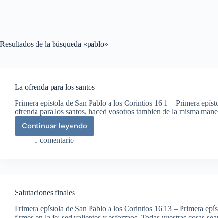
Resultados de la búsqueda «pablo»
La ofrenda para los santos
Primera epístola de San Pablo a los Corintios 16:1 – Primera epíst
ofrenda para los santos, haced vosotros también de la misma mane
Continuar leyendo
La
ofrenda
1 comentario
para
los
santos
Salutaciones finales
Primera epístola de San Pablo a los Corintios 16:13 – Primera epís
firmes en la fe; sed valientes y esforzaos. Todas vuestras cosas 