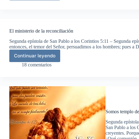
por
la
fe
El ministerio de la reconciliación
Segunda epístola de San Pablo a los Corintios 5:11 – Segunda epí
entonces, el temor del Señor, persuadimos a los hombres; pues a 
Continuar leyendo
El
ministerio
18 comentarios
de
la
reconciliación
Somos templo del
Segunda epístola
San Pablo a los 
creyentes. Porqu
¿Qué comunió