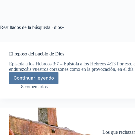
Resultados de la búsqueda «dios»
El reposo del pueblo de Dios
Epístola a los Hebreos 3:7 – Epístola a los Hebreos 4:13 Por eso, 
endurezcáis vuestros corazones como en la provocación, en el día 
Continuar leyendo
El
reposo
8 comentarios
del
pueblo
de
Dios
Los que rechazan