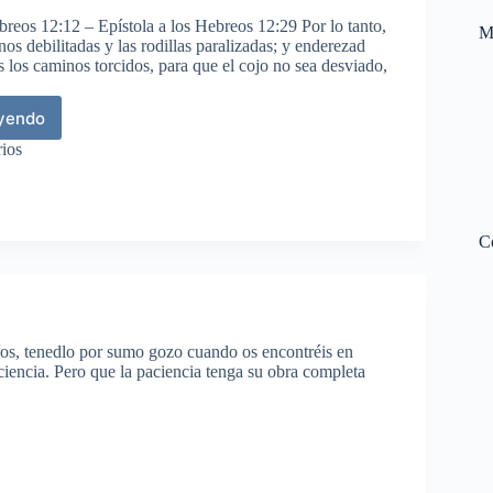
breos 12:12 – Epístola a los Hebreos 12:29 Por lo tanto,
M
nos debilitadas y las rodillas paralizadas; y enderezad
s los caminos torcidos, para que el cojo no sea desviado,
eyendo
ios
hazan
cia
C
s
íos, tenedlo por sumo gozo cuando os encontréis en
ciencia. Pero que la paciencia tenga su obra completa