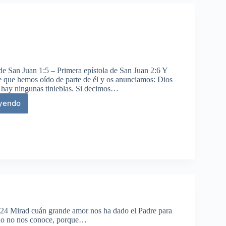
 de San Juan 1:5 – Primera epístola de San Juan 2:6 Y
je que hemos oído de parte de él y os anunciamos: Dios
o hay ningunas tinieblas. Si decimos…
eyendo
s
3:24 Mirad cuán grande amor nos ha dado el Padre para
ndo no nos conoce, porque…