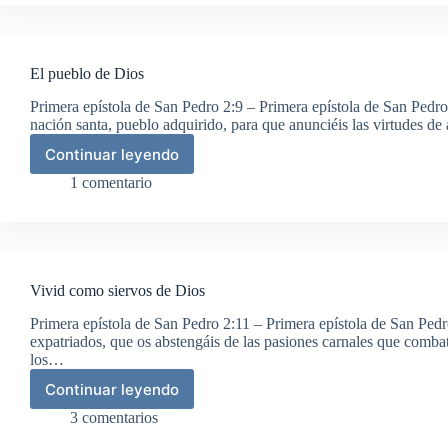
viene
de
Dios
El pueblo de Dios
Primera epístola de San Pedro 2:9 – Primera epístola de San Pedro 
nación santa, pueblo adquirido, para que anunciéis las virtudes de
Continuar leyendo
El
pueblo
1 comentario
de
Dios
Vivid como siervos de Dios
Primera epístola de San Pedro 2:11 – Primera epístola de San Pe
expatriados, que os abstengáis de las pasiones carnales que comba
los…
Continuar leyendo
Vivid
como
3 comentarios
siervos