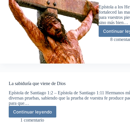
Epístola a los He
fortaleced las ma
para vuestros pie
sino más bien…
Continuar l
Los
que
8 comentar
rec
la
gra
de
Dio
La sabiduría que viene de Dios
Epístola de Santiago 1:2 – Epístola de Santiago 1:11 Hermanos m
diversas pruebas, sabiendo que la prueba de vuestra fe produce pa
para que…
Continuar leyendo
La
sabiduría
1 comentario
que