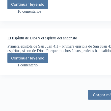
Continuar leyendo
Hijos
de
16 comentarios
Dios
El Espíritu de Dios y el espíritu del anticristo
Primera epístola de San Juan 4:1 – Primera epístola de San Juan 4:
espíritus, si son de Dios. Porque muchos falsos profetas han sali
Continuar leyendo
El
Espíritu
1 comentario
de
Dios
y
el
espíritu
del
Cargar m
anticristo