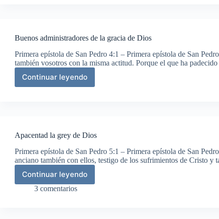
de
Dios
Buenos administradores de la gracia de Dios
Primera epístola de San Pedro 4:1 – Primera epístola de San Pedro
también vosotros con la misma actitud. Porque el que ha padecido
Continuar leyendo
Buenos
administradores
de
la
gracia
de
Apacentad la grey de Dios
Dios
Primera epístola de San Pedro 5:1 – Primera epístola de San Pedro 
anciano también con ellos, testigo de los sufrimientos de Cristo y
Continuar leyendo
Apacentad
la
3 comentarios
grey
de
Dios