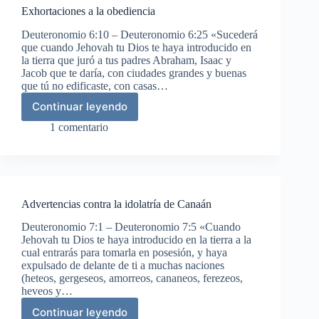
Exhortaciones a la obediencia
Deuteronomio 6:10 – Deuteronomio 6:25 «Sucederá
que cuando Jehovah tu Dios te haya introducido en
la tierra que juró a tus padres Abraham, Isaac y
Jacob que te daría, con ciudades grandes y buenas
que tú no edificaste, con casas…
Continuar leyendo
Exhortaciones
a
1 comentario
la
obediencia
Advertencias contra la idolatría de Canaán
Deuteronomio 7:1 – Deuteronomio 7:5 «Cuando
Jehovah tu Dios te haya introducido en la tierra a la
cual entrarás para tomarla en posesión, y haya
expulsado de delante de ti a muchas naciones
(heteos, gergeseos, amorreos, cananeos, ferezeos,
heveos y…
Continuar leyendo
Advertencias