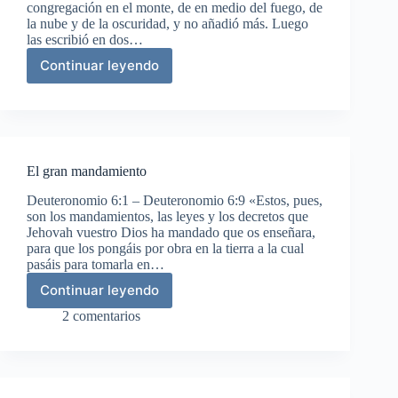
congregación en el monte, de en medio del fuego, de
la nube y de la oscuridad, y no añadió más. Luego
las escribió en dos…
Continuar leyendo
El
terror
del
pueblo
El gran mandamiento
Deuteronomio 6:1 – Deuteronomio 6:9 «Estos, pues,
son los mandamientos, las leyes y los decretos que
Jehovah vuestro Dios ha mandado que os enseñara,
para que los pongáis por obra en la tierra a la cual
pasáis para tomarla en…
Continuar leyendo
El
gran
2 comentarios
mandamiento