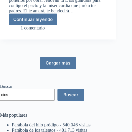
ponerlos por obra, Jehovah tu Dios guardará para
contigo el pacto y la misericordia que juró a tus
padres. El te amará, te bendecirá…
Continuar leyendo
Bendiciones
de
1 comentario
la
obediencia
Cargar más
Buscar
Buscar
Más populares
Parábola del hijo pródigo
- 540.046 visitas
Parábola de los talentos
- 481.713 visitas