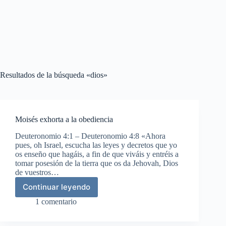
Resultados de la búsqueda «dios»
Moisés exhorta a la obediencia
Deuteronomio 4:1 – Deuteronomio 4:8 «Ahora
pues, oh Israel, escucha las leyes y decretos que yo
os enseño que hagáis, a fin de que viváis y entréis a
tomar posesión de la tierra que os da Jehovah, Dios
de vuestros…
Continuar leyendo
Moisés
exhorta
1 comentario
a
la