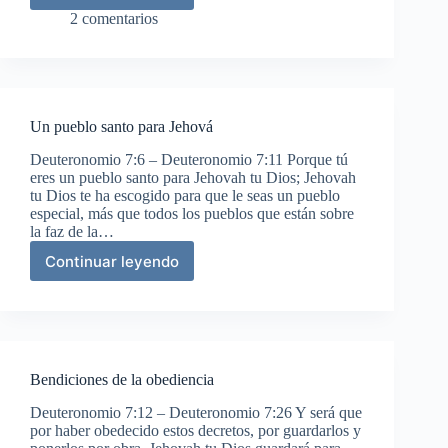
contra
2 comentarios
la
idolatría
de
Canaán
Un pueblo santo para Jehová
Deuteronomio 7:6 – Deuteronomio 7:11 Porque tú
eres un pueblo santo para Jehovah tu Dios; Jehovah
tu Dios te ha escogido para que le seas un pueblo
especial, más que todos los pueblos que están sobre
la faz de la…
Continuar leyendo
Un
pueblo
santo
para
Jehová
Bendiciones de la obediencia
Deuteronomio 7:12 – Deuteronomio 7:26 Y será que
por haber obedecido estos decretos, por guardarlos y