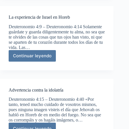
obediencia
La experiencia de Israel en Horeb
Deuteronomio 4:9 – Deuteronomio 4:14 Solamente
guárdate y guarda diligentemente tu alma, no sea que
te olvides de las cosas que tus ojos han visto, ni que
se aparten de tu corazón durante todos los días de tu
vida. Las…
Continuar leyendo
La
experiencia
de
Israel
en
Horeb
Advertencia contra la idolatría
Deuteronomio 4:15 – Deuteronomio 4:40 «Por
tanto, tened mucho cuidado de vosotros mismos,
pues ninguna imagen visteis el día que Jehovah os
habló en Horeb de en medio del fuego. No sea que
os corrompáis y os hagáis imágenes, o…
Continuar leyendo