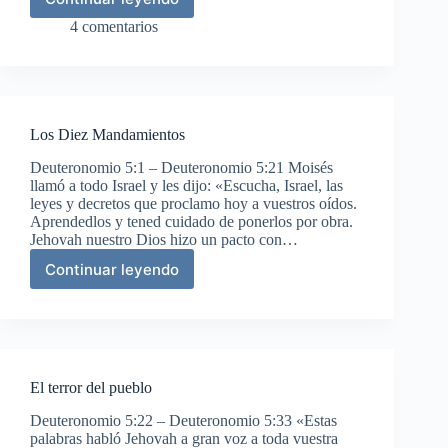
Advertencia
contra
4 comentarios
la
idolatría
Los Diez Mandamientos
Deuteronomio 5:1 – Deuteronomio 5:21 Moisés
llamó a todo Israel y les dijo: «Escucha, Israel, las
leyes y decretos que proclamo hoy a vuestros oídos.
Aprendedlos y tened cuidado de ponerlos por obra.
Jehovah nuestro Dios hizo un pacto con…
Continuar leyendo
Los
Diez
Mandamientos
El terror del pueblo
Deuteronomio 5:22 – Deuteronomio 5:33 «Estas
palabras habló Jehovah a gran voz a toda vuestra