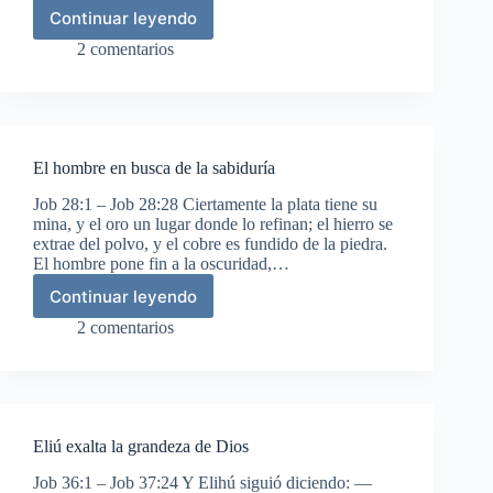
Continuar leyendo
Bildad
niega
2 comentarios
que
el
hombre
pueda
ser
El hombre en busca de la sabiduría
justificado
delante
Job 28:1 – Job 28:28 Ciertamente la plata tiene su
de
mina, y el oro un lugar donde lo refinan; el hierro se
Dios
extrae del polvo, y el cobre es fundido de la piedra.
El hombre pone fin a la oscuridad,…
Continuar leyendo
El
hombre
2 comentarios
en
busca
de
la
sabiduría
Eliú exalta la grandeza de Dios
Job 36:1 – Job 37:24 Y Elihú siguió diciendo: —