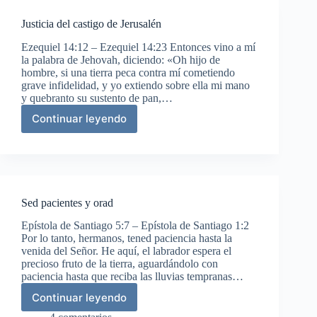
Justicia del castigo de Jerusalén
Ezequiel 14:12 – Ezequiel 14:23 Entonces vino a mí
la palabra de Jehovah, diciendo: «Oh hijo de
hombre, si una tierra peca contra mí cometiendo
grave infidelidad, y yo extiendo sobre ella mi mano
y quebranto su sustento de pan,…
Continuar leyendo
Justicia
del
castigo
de
Jerusalén
Sed pacientes y orad
Epístola de Santiago 5:7 – Epístola de Santiago 1:2
Por lo tanto, hermanos, tened paciencia hasta la
venida del Señor. He aquí, el labrador espera el
precioso fruto de la tierra, aguardándolo con
paciencia hasta que reciba las lluvias tempranas…
Continuar leyendo
Sed
pacientes