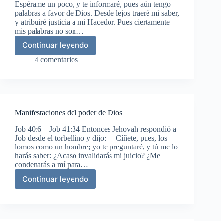
Espérame un poco, y te informaré, pues aún tengo
palabras a favor de Dios. Desde lejos traeré mi saber,
y atribuiré justicia a mi Hacedor. Pues ciertamente
mis palabras no son…
Continuar leyendo
Eliú
exalta
4 comentarios
la
grandeza
de
Dios
Manifestaciones del poder de Dios
Job 40:6 – Job 41:34 Entonces Jehovah respondió a
Job desde el torbellino y dijo: —Cíñete, pues, los
lomos como un hombre; yo te preguntaré, y tú me lo
harás saber: ¿Acaso invalidarás mi juicio? ¿Me
condenarás a mí para…
Continuar leyendo
Manifestaciones
del
poder
de
Dios