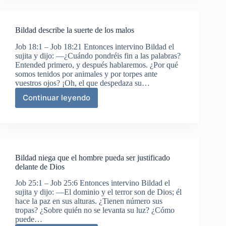
justicia
de
Dios
Bildad describe la suerte de los malos
Job 18:1 – Job 18:21 Entonces intervino Bildad el
sujita y dijo: —¿Cuándo pondréis fin a las palabras?
Entended primero, y después hablaremos. ¿Por qué
somos tenidos por animales y por torpes ante
vuestros ojos? ¡Oh, el que despedaza su…
Continuar leyendo
Bildad
describe
la
suerte
de
los
Bildad niega que el hombre pueda ser justificado
malos
delante de Dios
Job 25:1 – Job 25:6 Entonces intervino Bildad el
sujita y dijo: —El dominio y el terror son de Dios; él
hace la paz en sus alturas. ¿Tienen número sus
tropas? ¿Sobre quién no se levanta su luz? ¿Cómo
puede…