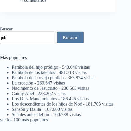
4 comentarios
y
orad
Buscar
Buscar
Más populares
Parábola del hijo pródigo
- 540.046 visitas
Parábola de los talentos
- 481.713 visitas
Parábola de la oveja perdida
- 363.874 visitas
La creación
- 269.647 visitas
Nacimiento de Jesucristo
- 230.563 visitas
Caín y Abel
- 228.262 visitas
Los Diez Mandamientos
- 186.425 visitas
Los descendientes de los hijos de Noé
- 181.703 visitas
Sansón y Dalila
- 167.600 visitas
Señales antes del fin
- 160.738 visitas
ver los 100 más populares