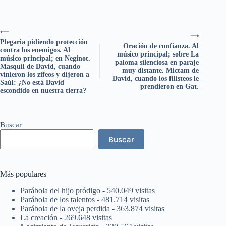
⟵
⟶
Plegaria pidiendo protección
Oración de confianza. Al
contra los enemigos. Al
músico principal; sobre La
músico principal; en Neginot.
paloma silenciosa en paraje
Masquil de David, cuando
muy distante. Mictam de
vinieron los zifeos y dijeron a
David, cuando los filisteos le
Saúl: ¿No está David
prendieron en Gat.
escondido en nuestra tierra?
Buscar
Buscar
Más populares
Parábola del hijo pródigo
- 540.049 visitas
Parábola de los talentos
- 481.714 visitas
Parábola de la oveja perdida
- 363.874 visitas
La creación
- 269.648 visitas