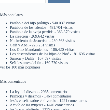
Más populares
Parábola del hijo pródigo
- 540.037 visitas
Parábola de los talentos
- 481.704 visitas
Parábola de la oveja perdida
- 363.870 visitas
La creación
- 269.642 visitas
Nacimiento de Jesucristo
- 230.563 visitas
Caín y Abel
- 228.251 visitas
Los Diez Mandamientos
- 186.420 visitas
Los descendientes de los hijos de Noé
- 181.696 visitas
Sansón y Dalila
- 167.597 visitas
Señales antes del fin
- 160.730 visitas
ver los 100 más populares
Más comentados
La ley del diezmo
- 2985 comentarios
Primicias y diezmos
- 1464 comentarios
Jesús enseña sobre el divorcio
- 1451 comentarios
Atavío de las mujeres
- 1440 comentarios
Jesús y el adulterio
- 1375 comentarios